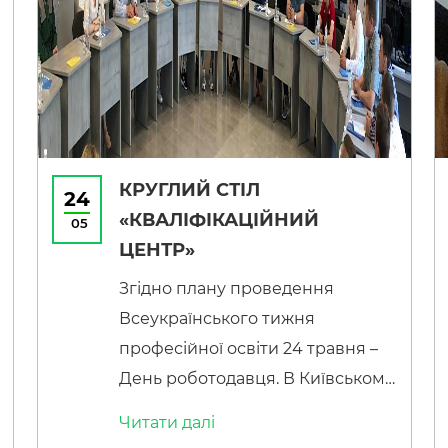
провели бесіду з пропозицією
працевлаштування.
Сподіваємось, що здобуті знання
допоможуть знайти гарну
роботу. Бажаємо удачі!
КРУГЛИЙ СТІЛ
24
«КВАЛІФІКАЦІЙНИЙ
05
ЦЕНТР»
Згідно плану проведення
Всеукраїнського тижня
професійної освіти 24 травня –
День роботодавця. В Київському
професійному коледжі
Читати далi
автомобільного транспорту та