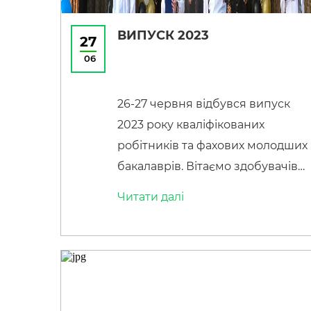
ВИПУСК 2023
27
06
26-27 червня відбувся випуск
2023 року кваліфікованих
робітників та фахових молодших
бакалаврів. Вітаємо здобувачів
освіти з надзвичайною подією —
Читати далi
ВИПУСКНИМ! Сьогодні ми
святкуємо їхні досягнення,
відданість і невтомну працю, які
привели до цього значущого
моменту. Випускники стали