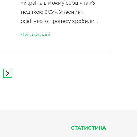
«Україна в моєму серці» та «З
подякою ЗСУ». Учасники
освітнього процесу зробили
символічний напис «ЗСУ» та
Читати далi
сформували серце в середині
якого розгорнули прапор
України. Цим ми демонструємо
свою любов, повагу та підтримку
тим хлопцям і дівчатам, які
мужньо боронять нашу землю
від окупанта. Вони – Герої. Це не
святкування -це патріотичний
захід! […]
СТАТИСТИКА