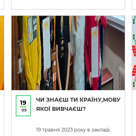
будівельної механізації був
організований та проведений
круглий стіл спільно з нашими
партнерами та роботодавцями
— ТОВ «ВІДІ Автосіті Кільцева»
Галина Караваєва, ТОВ
«Автокомп Сервіз ЛТД» Руслан
Кулагін, СТО ТОВ з іноземними
інвестиціями «Volvo Україна»
Юрій Щур, […]
ЧИ ЗНАЄШ ТИ КРАЇНУ,МОВУ
19
ЯКОЇ ВИВЧАЄШ?
05
19 травня 2023 року в закладі