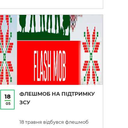
приурочений Міжнародному
Дню філолога. Здобувачі освіти
чудово справилися із
завданнями, розкрили власні
інтелектуальні, мовленнєві та
творчі здібності.
ФЛЕШМОБ НА ПІДТРИМКУ
18
ЗСУ
05
18 травня відбувся флешмоб