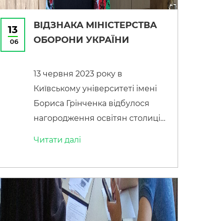
ВІДЗНАКА МІНІСТЕРСТВА
13
ОБОРОНИ УКРАЇНИ
06
13 червня 2023 року в
Київському університеті імені
Бориса Грінченка відбулося
нагородження освітян столиці
за значний особистий внесок в
Читати далi
організацію та надання
всебічної допомоги особовому
складу військових частин і
підрозділів Збройних Сил
України, підтримання бойового