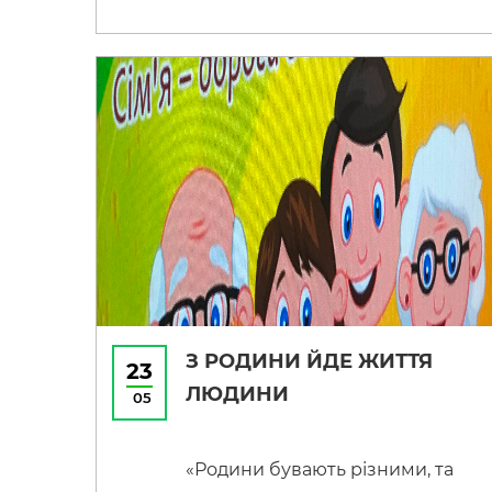
Спортивні заходи дуже єднають
учнів, як гравців так і
вболівальників.Здобувачі освіти
проявили себе, як гарні
командні гравці і доклали
максимум зусиль для
перемоги.У чесній боротьбі
призові місця вибороли:1 місце
— 11 група;2 […]
З РОДИНИ ЙДЕ ЖИТТЯ
23
ЛЮДИНИ
05
«Родини бувають різними, та