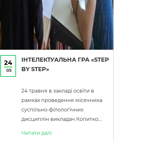
духу захисників державного
суверенітету та територіальної
цілісності України, активну
волонтерську діяльність.
Відзнакою Міністерства оборони
України медаллю «За сприяння
Збройним Силам […]
ІНТЕЛЕКТУАЛЬНА ГРА «STEP
24
BY STEP»
05
24 травня в закладі освіти в
рамках проведення місячника
суспільно-філологічних
дисциплін викладач Копитко
Світлана провела інтелектуальну
Читати далi
гру «Step by step». Захід був