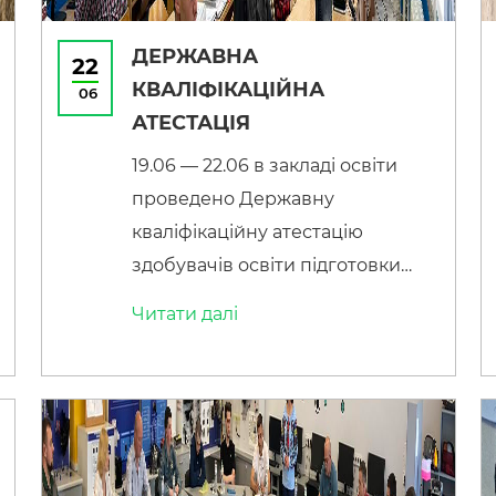
ДЕРЖАВНА
22
КВАЛІФІКАЦІЙНА
06
АТЕСТАЦІЯ
19.06 — 22.06 в закладі освіти
проведено Державну
кваліфікаційну атестацію
здобувачів освіти підготовки
«кваліфікований робітник» та
Читати далi
«фаховий молодший бакалавр».
Представники роботодавців
відмітили високі показники з
теоретичної та практичної
підготовки здобувачів освіти та