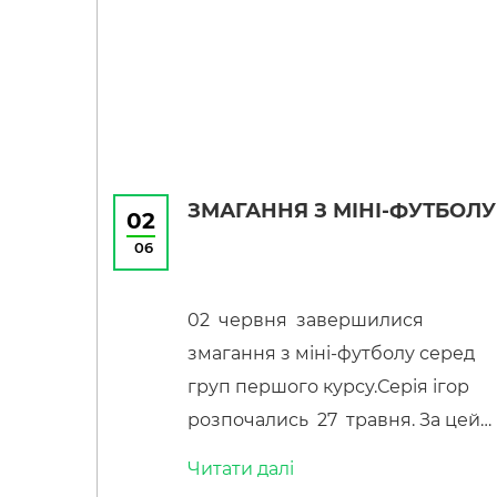
майстрами своєї справи і
гордістю нашого закладу освіти.
Це випускний день, коли ми
разом збираємося, щоб
висловити глибоку […]
ЗМАГАННЯ З МІНІ-ФУТБОЛУ
02
06
02 червня завершилися
змагання з міні-футболу серед
груп першого курсу.Серія ігор
розпочались 27 травня. За цей
час команди груп запекло
Читати далi
змагалися за першість.