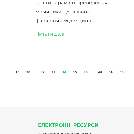
освіти в рамках проведення
місячника суспільно-
філологічних дисциплін
викладач Соловкова Наталія
Читати далi
провела квест “Чи знаєш ти
країну, мову якої вивчаєш?”
серед здобувачів освіти. Квест
дав можливість не лише
...
...
...
...
10
20
32
33
34
35
36
40
50
60
перевірити учням свої знання, а
й попрацювати в команді та
поспілкуватися німецькою
мовою.
ЕЛЕКТРОННІ РЕСУРСИ