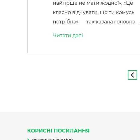
найгірше не мати жодної», «Це
класно відчувати, що ти комусь
потрібна» — так казала головна
героїня повісті польської
Читати далi
письменниці «Кава з
кардамоном» Лінка Барська. 15
травня відзначався
Міжнародний день сім’ї. 25
травня саме цій події був
присвячений позаурочний захід,
який провели викладачки
Наталія Решетило та Людмила
Ломачук. Здобувачі освіти мали
змогу […]
КОРИСНІ ПОСИЛАННЯ