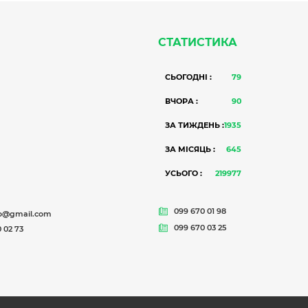
СТАТИСТИКА
СЬОГОДНІ :
79
ВЧОРА :
90
ЗА ТИЖДЕНЬ :
1935
ЗА МІСЯЦЬ :
645
УСЬОГО :
219977
099 670 01 98
o@gmail.com
099 670 03 25
 02 73