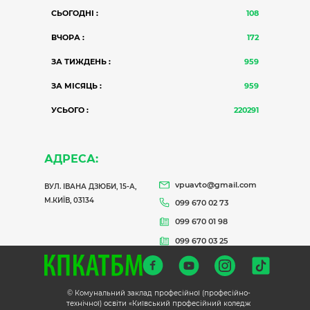
СЬОГОДНІ :
108
ВЧОРА :
172
ЗА ТИЖДЕНЬ :
959
ЗА МІСЯЦЬ :
959
УСЬОГО :
220291
АДРЕСА:
vpuavto@gmail.com
ВУЛ. ІВАНА ДЗЮБИ, 15-А,
М.КИЇВ, 03134
099 670 02 73
099 670 01 98
099 670 03 25
© Комунальний заклад професійної (професійно-
технічної) освіти «Київський професійний коледж