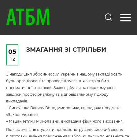
ЗМАГАННЯ ЗІ СТРІЛЬБИ
05
12
З нагоди Дня Збройних сил України в нашому закладі освіти
були організовані та проведені змагання зі стрільби з
пневматичної гвинтівки. Захід відбувся на високому рівні
завдяки професіоналізму та відповідальному підходу
викладачів:
– Сиваченка Василя Володимировича, викладача предмета
«Захист України»;
– Мацак Тетяни Миколаївни, викладача фізичного виховання.
Під час змагань студенти продемонстрували високий рівень
підготовки, вміння поводження зі зброєю, дисциплінованість та