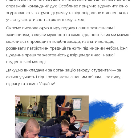
справжній командний дух. Особливо приємно відзначити їхню
згуртованість, взаємопідтримку та відповідальне ставлення до
участі у спортивно-патріотичному заході.
Окремо висловлюємо щиру подяку нашим захисникам і
захисницям, завдяки мужності та самовідданості яких ми маємо
можливість проводити подібні заходи, навчати молодь,
розвивати патріотичні традиції та жити під мирним небом. Їхня
щоденна праця та жертовність є взірцем для нас і нашої
студентської молоді.
Дякуємо викладачам за організацію заходу, студентам — за
активну участь і гідні результати, а нашим воїнам — за силу,
відвагу та захист України!