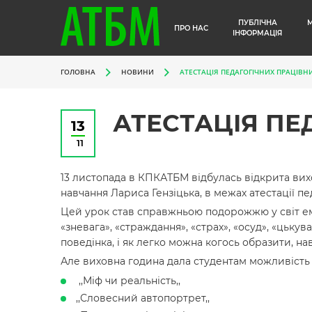
ПУБЛІЧНА
ПРО НАС
ІНФОРМАЦІЯ
ГОЛОВНА
НОВИНИ
АТЕСТАЦІЯ ПЕДАГОГІЧНИХ ПРАЦІВН
АТЕСТАЦІЯ ПЕ
13
11
13 листопада в КПКАТБМ відбулась відкрита вих
навчання Лариса Гензіцька, в межах атестації пе
Цей урок став справжньою подорожжю у світ емо
«зневага», «страждання», «страх», «осуд», «цьку
поведінка, і як легко можна когось образити, на
Але виховна година дала студентам можливість
,,Міф чи реальність,,
,,Словесний автопортрет,,