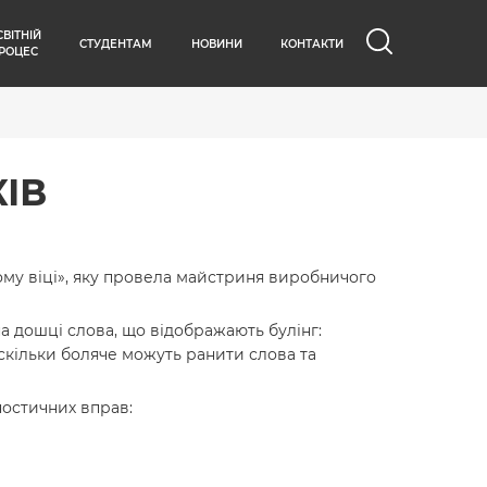
СВІТНІЙ
СТУДЕНТАМ
НОВИНИ
КОНТАКТИ
РОЦЕС
ІВ
вому віці», яку провела майстриня виробничого
а дошці слова, що відображають булінг:
наскільки боляче можуть ранити слова та
ностичних вправ: