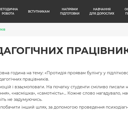
МЕТОДИЧНА
НАПРЯМИ
НАВЧАННЯ
О
ВСТУПНИКАМ
РОБОТА
ПІДГОТОВКИ
ДЛЯ ДОРОСЛИХ
П
ИКІВ
ДАГОГІЧНИХ ПРАЦІВНИК
овна година на тему: «Протидія проявам булінгу у підлітко
дагогічних працівників.
цій і взаємоповаги. На початку студенти сміливо писали н
вання», «насмішка», «самотність»… Кожне слово нагадувало, 
віть не задумуючись.
 побачити інший шлях, за допомогою проведення психодіаг