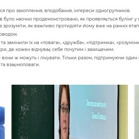
ся про захоплення, вподобання, інтереси одногрупників.
в було наочно продемонстровано, як проявляється булінг у 
 зрозуміти, як важливо протидіяти йому вже на ранніх етап
роводом.
а замінили їх на «повага», «дружба», «підтримка», «розумін
ери, де кожен відчуває себе почутим і захищеним.
е вони ж можуть і лікувати. Тільки разом, підтримуючи оди
и та взаємоповаги.