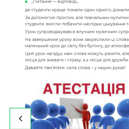
,,Питання — відповіді,,
де студенти краще пізнали один одного, дізнали
За допомогою простих, але повчальних мультикі
студенти змогли побачити наслідки цькування та
Урок супроводжувався влучним музичним суп
На завершення уроку вони закреслили ці слова т
маленький крок до світу без булінгу, до атмосф
Цей урок нагадує нам: слова можуть ранити, ал
місця для зневаги і страху, а є місце для дружб
Давайте пам’ятати: сила слова – у наших руках!