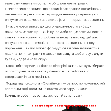
телеграм-каналів чи ботів, які обіцяють «легкі гроші».
Психологиня пояснила, що в таких іграх працює дофаміновий
механізм мозку — коли ви отримуєте невелику перемогу або
очікуєте виграш, мозок виділяє дофамін — гормон задоволення.
З часом мозок звикає до цього «дофамінового вибуху» і
починає вимагати ще — як із цукром або соцмережами. Кожна
ставка чи натискання «спробувати знову» запускає цей цикл
очікування → хвиля емоцій → коротке задоволення → знову
порожнеча. Так поступово формується азартна залежність, і
людина починає грати не заради виграшу, а щоб знову відчути
ту саму «дофамінову іскру».
Також обговорили, як боти та підозрілі канали можуть збирати
особисті дані, заманювати у фінансові шахрайства або
створювати ілюзію «везіння».
Порада від психолога: «Онлайн-світ — це простір можливостей,
але тільки тоді, коли ми не стаємо його заручниками.
Захищати себе — це ознака зрілості й самоповаги