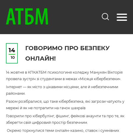
ГОВОРИМО ПРО БЕЗПЕКУ
14
10
ОНЛАЙН!
14 жовтня в КПКАТБМ психологиня коледжу Манукян Вікторія
провела зустріч зі студентами в межах «Місяця кібербезпеки».
Інтернет — як місто з цікавими місцями, але й небезпечними
районами.
Разом розібралися, що таке кібербезпека, які загрози чатують у
мережі й як не потрапити на гачок шахраїв
Говорили про кібербулінг, фішинг, фейкові акаунти та про те, як
зберегти свій цифровий простір безпечним.
Окремо торкнулися теми онлайн-казино, ставок і сумнівних