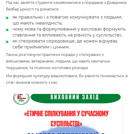
Під час заняття студенти ознайомилися з порадами з Довідника
безбар’єрності та дізналися:
як правильно і з повагою комунікувати з людьми,
що мають інвалідність;
чому мова та формулювання у висловах формують
ставлення та впливають на рівність у суспільстві;
як створювати середовище, де кожен відчуває
себе прийнятим і цінним.
Також розглянули практичні поради у спілкуванні з
військовими, ветеранами, людьми, що мають ментальні
порушення, та психічно-когнітивні розлади.
Ми формуємо культуру взаємоповаги, бо рівність починається зі
слів і вчинків кожного з нас.