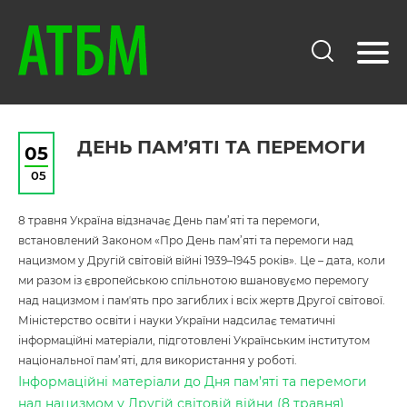
ДЕНЬ ПАМ’ЯТІ ТА ПЕРЕМОГИ
05
05
8 травня Україна відзначає День пам’яті та перемоги,
встановлений Законом «Про День пам’яті та перемоги над
нацизмом у Другій світовій війні 1939–1945 років». Це – дата, коли
ми разом із європейською спільнотою вшановуємо перемогу
над нацизмом і памʼять про загиблих і всіх жертв Другої світової.
Міністерство освіти і науки України надсилає тематичні
інформаційні матеріали, підготовлені Українським інститутом
національної пам’яті, для використання у роботі.
Інформаційні матеріали до Дня пам’яті та перемоги
над нацизмом у Другій світовій війни (8 травня)