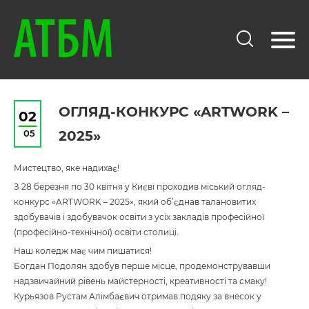
ОГЛЯД-КОНКУРС «ARTWORK –
02
05
2025»
Мистецтво, яке надихає!
З 28 березня по 30 квітня у Києві проходив міський огляд-
конкурс «ARTWORK – 2025», який об’єднав талановитих
здобувачів і здобувачок освіти з усіх закладів професійної
(професійно-технічної) освіти столиці.
Наш коледж має чим пишатися!
Богдан Подолян здобув перше місце, продемонструвавши
надзвичайний рівень майстерності, креативності та смаку!
Курьязов Рустам Алімбаєвич отримав подяку за внесок у