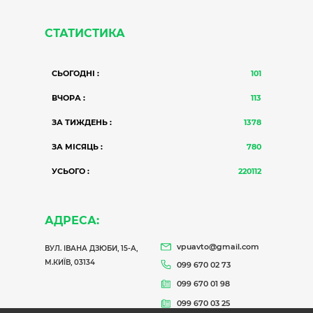
СТАТИСТИКА
СЬОГОДНІ :
101
ВЧОРА :
113
ЗА ТИЖДЕНЬ :
1378
ЗА МІСЯЦЬ :
780
УСЬОГО :
220112
АДРЕСА:
vpuavto@gmail.com
ВУЛ. ІВАНА ДЗЮБИ, 15-А,
М.КИЇВ, 03134
099 670 02 73
099 670 01 98
099 670 03 25