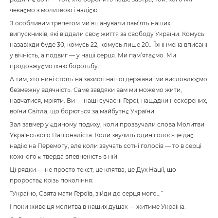
чекаємо з молитвою і надією.
З особливим трепетом ми вшанували пам’ять наших
випускників, які віддали своє життя за свободу України. Комусь
назавжди буде 30, комусь 22, комусь лише 20… Їхні імена вписані
у вічність, а подвиг — у наші серця. Ми пам’ятаємо. Ми
продовжуємо їхню боротьбу.
А тим, хто нині стоїть на захисті нашої держави, ми висловлюємо
безмежну вдячність. Саме завдяки вам ми можемо жити,
навчатися, мріяти. Ви — наші сучасні Герої, нащадки нескорених,
воїни Світла, що борються за майбутнє України.
Зал завмер у єдиному подиху, коли прозвучали слова Молитви
Українського Націоналіста. Коли звучить один голос-це дає
надію на Перемогу, але коли звучать сотні голосів — то в серці
кожного є тверда впевненість в ній!
Ці рядки — не просто текст, це клятва, це Дух Нації, що
проростає крізь покоління:
“Україно, Свята мати Героїв, зійди до серця мого…”
І поки живе ця молитва в наших душах — житиме Україна.