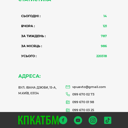
СЬОГОДНІ :
14
ВЧОРА :
121
ЗА ТИЖДЕНЬ :
787
ЗА МІСЯЦЬ :
986
УСЬОГО :
220318
АДРЕСА:
vpuavto@gmail.com
ВУЛ. ІВАНА ДЗЮБИ, 15-А,
М.КИЇВ, 03134
099 670 02 73
099 670 01 98
099 670 03 25