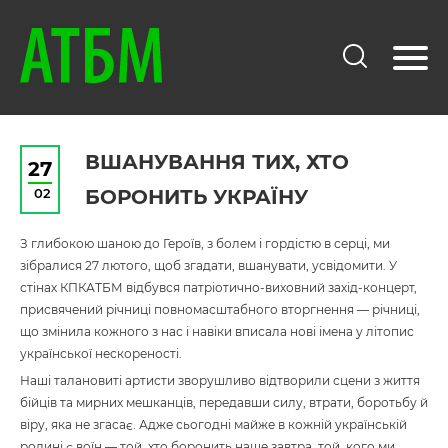
ВШАНУВАННЯ ТИХ, ХТО
27
02
БОРОНИТЬ УКРАЇНУ
З глибокою шаною до Героїв, з болем і гордістю в серці, ми
зібралися 27 лютого, щоб згадати, вшанувати, усвідомити. У
стінах КПКАТБМ відбувся патріотично-виховний захід-концерт,
присвячений річниці повномасштабного вторгнення — річниці,
що змінила кожного з нас і навіки вписала нові імена у літопис
української нескореності.
Наші талановиті артисти зворушливо відтворили сцени з життя
бійців та мирних мешканців, передавши силу, втрати, боротьбу й
віру, яка не згасає. Адже сьогодні майже в кожній українській
родині є воїн — той, хто боронить наше завтра, той, кого ми