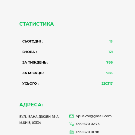
СТАТИСТИКА
СЬОГОДНІ :
13
ВЧОРА :
121
ЗА ТИЖДЕНЬ :
786
ЗА МІСЯЦЬ :
985
УСЬОГО :
220317
АДРЕСА:
vpuavto@gmail.com
ВУЛ. ІВАНА ДЗЮБИ, 15-А,
М.КИЇВ, 03134
099 670 02 73
099 670 01 98