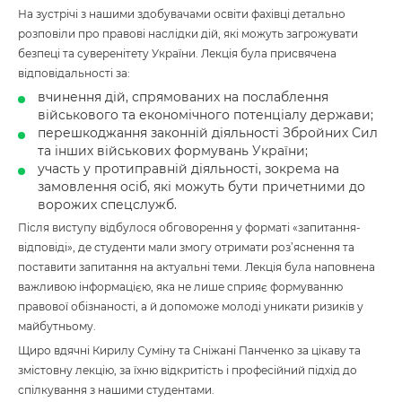
На зустрічі з нашими здобувачами освіти фахівці детально
розповіли про правові наслідки дій, які можуть загрожувати
безпеці та суверенітету України. Лекція була присвячена
відповідальності за:
вчинення дій, спрямованих на послаблення
військового та економічного потенціалу держави;
перешкоджання законній діяльності Збройних Сил
та інших військових формувань України;
участь у протиправній діяльності, зокрема на
замовлення осіб, які можуть бути причетними до
ворожих спецслужб.
Після виступу відбулося обговорення у форматі «запитання-
відповіді», де студенти мали змогу отримати роз’яснення та
поставити запитання на актуальні теми. Лекція була наповнена
важливою інформацією, яка не лише сприяє формуванню
правової обізнаності, а й допоможе молоді уникати ризиків у
майбутньому.
Щиро вдячні Кирилу Суміну та Сніжані Панченко за цікаву та
змістовну лекцію, за їхню відкритість і професійний підхід до
спілкування з нашими студентами.