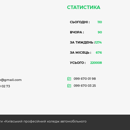
СТАТИСТИКА
СЬОГОДНІ :
110
ВЧОРА :
90
ЗА ТИЖДЕНЬ :
1274
ЗА МІСЯЦЬ :
676
УСЬОГО :
220008
099 670 01 98
o@gmail.com
099 670 03 25
 02 73
іти «Київський професійний коледж автомобільного