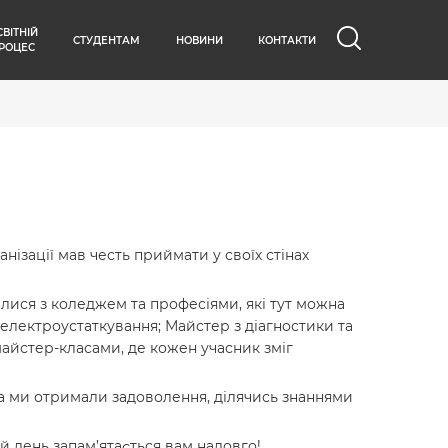
СВІТНІЙ
СТУДЕНТАМ
НОВИНИ
КОНТАКТИ
РОЦЕС
ізації мав честь приймати у своїх стінах
илися з коледжем та професіями, які тут можна
електроустаткування; Майстер з діагностики та
айстер-класами, де кожен учасник зміг
, а ми отримали задоволення, ділячись знаннями
й день запам’ятається вам надовго!