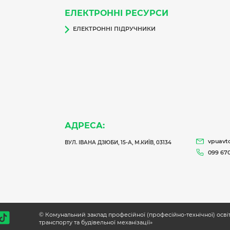
ЕЛЕКТРОННІ РЕСУРСИ
ЕЛЕКТРОННІ ПІДРУЧНИКИ
АДРЕСА:
vpuavt
ВУЛ. ІВАНА ДЗЮБИ, 15-А, М.КИЇВ, 03134
099 670
© Комунальний заклад професійної (професійно-технічної) осв
транспорту та будівельної механізації»