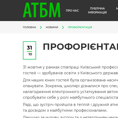
ПУБЛІЧНА
ПРО НАС
ІНФОРМАЦІЯ
ГОЛОВНА
НОВИНИ
ПРОФОРІЄНТАЦІЯ
ПРОФОРІЄНТА
31
10
31 жовтня у рамках співпраці Київський професі
гостей — здобувачів освіти з Київського державн
Для наших юних гостей була організована насиче
опанувати. Зокрема, школярі дізналися про спе
налагодження електронного устаткування автомо
спробувати себе у ролі майбутнього спеціаліста
Раді, що зустріч пройшла в теплій і дружній ат
та досвідом з майбутніми професіоналами.
Дякуємо за чудову зустріч та з нетерпінням чек