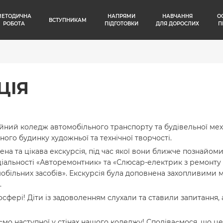
МЕТОДИЧНА
НАПРЯМИ
НАВЧАННЯ
О
ВСТУПНИКАМ
РОБОТА
ПІДГОТОВКИ
ДЛЯ ДОРОСЛИХ
П
ЦІЯ
йний коледж автомобільного транспорту та будівельної механ
ого будинку художньої та технічної творчості.
на та цікава екскурсія, під час якої вони ближче познайом
ціальності «Авторемонтник» та «Слюсар-електрик з ремонту 
більних засобів». Екскурсія була доповнена захопливими м
.
мосфері! Діти із задоволенням слухали та ставили запитання
аємо наступної у стінах нашого коледжу! Сподіваємося, що це