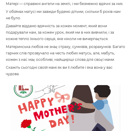
Матері — справжні ангели на землі, і ми безмежно вдячні за них.
У обіймах матусі ми завжди будемо дітьми, скільки б років нам
не було.
Давайте віддамо вдячність за кожен момент, який вони
подарували нам, за кожен урок, який ми в них вивчили, і за
кожне тепло їхнього серця, яке ніколи не вичерпається.
Материнська любов не знає страху, сумнівів, розрахунків. Багато
гарних слів прозвучало на честь любих матусь, але, мабуть,
кожен з нас має особливі, найщиріші слова для своєї мами.
Скажіть сьогодні своїй мамі як ви її любите і яка вона у вас
чудова.