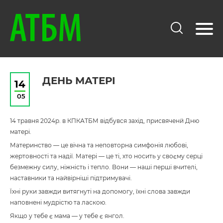
ДЕНЬ МАТЕРІ
14
05
14 травня 2024р. в КПКАТБМ відбувся захід, присвяченй Дню
матері.
Материнство — це вічна та неповторна симфонія любові,
жертовності та надії. Матері — це ті, хто носить у своєму серці
безмежну силу, ніжність і тепло. Вони — наші перші вчителі,
наставники та найвірніші підтримувачі.
Їхні руки завжди витягнуті на допомогу, їхні слова завжди
наповнені мудрістю та ласкою.
Якщо у тебе є мама — у тебе є янгол.