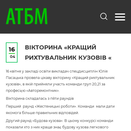
ВІКТОРИНА «КРАЩИЙ
16
04
РИХТУВАЛЬНИК КУЗОВІВ «
16 квітня у закладі освіти викладач спецдисциплін Юлія
Пасацька провела цікаву вікторину «Кращий рихтувальник
кузовів», в якій прийняли участь команди груп 20,21 за
професією «Авторемонтник».
Вікторина складалась з п`яти раундів
Перший раунд «Жестяницькі роботи». Команди мали дати
якомога більше правильних відповідей.
Другий раунд «Будова кузова». В цьому конкурсі команди
показали хто з них краще знає будову кузова легкового