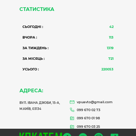
СТАТИСТИКА
СЬОГОДНІ :
42
ВЧОРА :
113
ЗА ТИЖДЕНЬ :
1319
ЗА МІСЯЦЬ :
721
УСЬОГО :
220053
АДРЕСА:
vpuavto@gmail.com
ВУЛ. ІВАНА ДЗЮБИ, 15-А,
М.КИЇВ, 03134
099 670 02 73
099 670 01 98
099 670 03 25