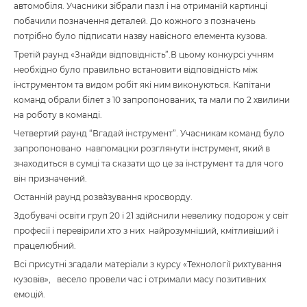
автомобіля. Учасники зібрали пазл і на отриманій картинці
побачили позначення деталей. До кожного з позначень
потрібно було підписати назву навісного елемента кузова.
Третій раунд «Знайди відповідність”.В цьому конкурсі учням
необхідно було правильно встановити відповідність між
інструментом та видом робіт які ним виконуються. Капітани
команд обрали білет з 10 запропонованих, та мали по 2 хвилини
на роботу в команді.
Четвертий раунд “Вгадай інструмент”. Учасникам команд було
запропоновано навпомацки розглянути інструмент, який в
знаходиться в сумці та сказати що це за інструмент та для чого
він призначений.
Останній раунд розв`язування кросворду.
Здобувачі освіти груп 20 і 21 здійснили невелику подорож у світ
професії і перевірили хто з них найрозумніший, кмітливіший і
працелюбний.
Всі присутні згадали матеріали з курсу «Технології рихтування
кузовів», весело провели час і отримали масу позитивних
емоцій.