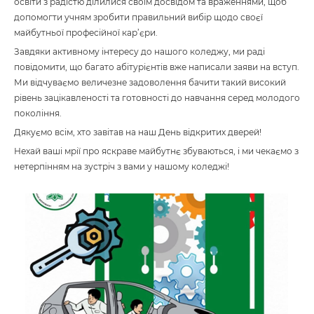
освіти з радістю ділилися своїм досвідом та враженнями, щоб
допомогти учням зробити правильний вибір щодо своєї
майбутньої професійної кар’єри.
Завдяки активному інтересу до нашого коледжу, ми раді
повідомити, що багато абітурієнтів вже написали заяви на вступ.
Ми відчуваємо величезне задоволення бачити такий високий
рівень зацікавленості та готовності до навчання серед молодого
покоління.
Дякуємо всім, хто завітав на наш День відкритих дверей!
Нехай ваші мрії про яскраве майбутнє збуваються, і ми чекаємо з
нетерпінням на зустріч з вами у нашому коледжі!