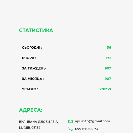
СТАТИСТИКА
СЬОГОДНІ :
56
ВЧОРА :
172
ЗА ТИЖДЕНЬ :
907
ЗА МІСЯЦЬ :
907
УСЬОГО :
220239
АДРЕСА:
vpuavto@gmail.com
ВУЛ. ІВАНА ДЗЮБИ, 15-А,
М.КИЇВ, 03134
099 670 02 73