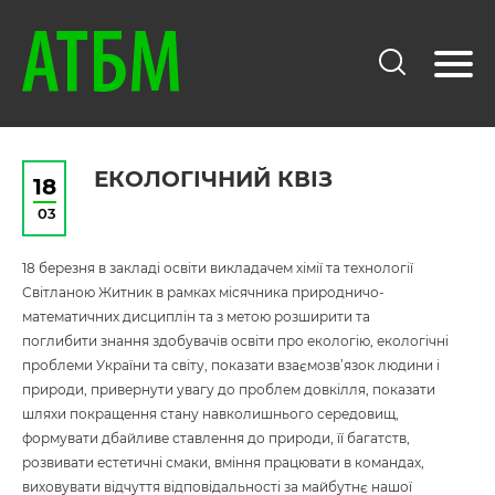
ЕКОЛОГІЧНИЙ КВІЗ
18
03
18 березня в закладі освіти викладачем хімії та технології
Світланою Житник в рамках місячника природничо-
математичних дисциплін та з метою розширити та
поглибити знання здобувачів освіти про екологію, екологічні
проблеми України та світу, показати взаємозв’язок людини і
природи, привернути увагу до проблем довкілля, показати
шляхи покращення стану навколишнього середовищ,
формувати дбайливе ставлення до природи, її багатств,
розвивати естетичні смаки, вміння працювати в командах,
виховувати відчуття відповідальності за майбутнє нашої