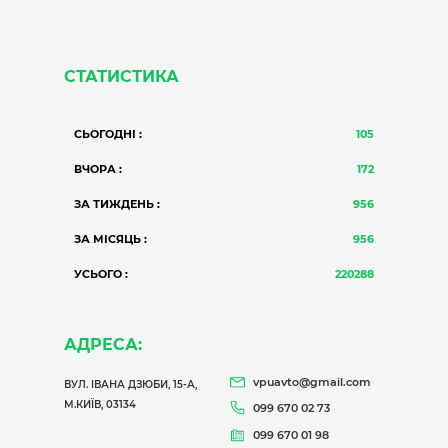
СТАТИСТИКА
СЬОГОДНІ :
105
ВЧОРА :
172
ЗА ТИЖДЕНЬ :
956
ЗА МІСЯЦЬ :
956
УСЬОГО :
220288
АДРЕСА:
vpuavto@gmail.com
ВУЛ. ІВАНА ДЗЮБИ, 15-А,
М.КИЇВ, 03134
099 670 02 73
099 670 01 98