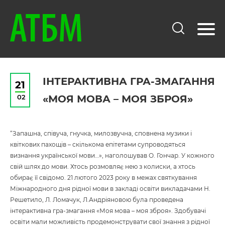
ІНТЕРАКТИВНА ГРА-ЗМАГАННЯ
21
02
«МОЯ МОВА – МОЯ ЗБРОЯ»
“Запашна, співуча, гнучка, милозвучна, сповнена музики і
квіткових пахощів – скількома епітетами супроводяться
визнання української мови…», наголошував О. Гончар. У кожного
свій шлях до мови. Хтось розмовляє нею з колиски, а хтось
обирає її свідомо. 21 лютого 2023 року в межах святкування
Міжнародного дня рідної мови в закладі освіти викладачами Н.
Решетило, Л. Ломачук, Л.Андріяновою була проведена
інтерактивна гра-змагання «Моя мова – моя зброя». Здобувачі
освіти мали можливість продемонструвати свої знання з рідної