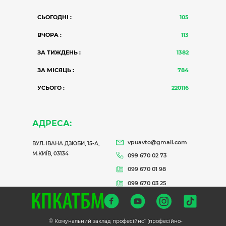
СЬОГОДНІ :
105
ВЧОРА :
113
ЗА ТИЖДЕНЬ :
1382
ЗА МІСЯЦЬ :
784
УСЬОГО :
220116
АДРЕСА:
vpuavto@gmail.com
ВУЛ. ІВАНА ДЗЮБИ, 15-А,
М.КИЇВ, 03134
099 670 02 73
099 670 01 98
099 670 03 25
© Комунальний заклад професійної (професійно-