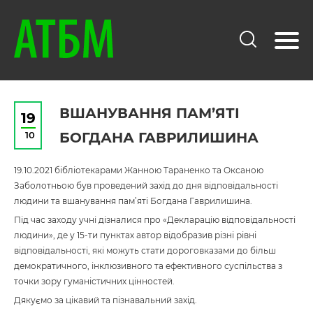
ВШАНУВАННЯ ПАМ’ЯТІ
19
10
БОГДАНА ГАВРИЛИШИНА
19.10.2021 бібліотекарами Жанною Тараненко та Оксаною
Заболотньою був проведений захід до дня відповідальності
людини та вшанування пам’яті Богдана Гаврилишина.
Під час заходу учні дізналися про «Декларацію відповідальності
людини», де у 15-ти пунктах автор відобразив різні рівні
відповідальності, які можуть стати дороговказами до більш
демократичного, інклюзивного та ефективного суспільства з
точки зору гуманістичних цінностей.
Дякуємо за цікавий та пізнавальний захід.