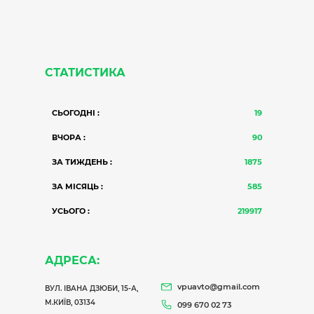
СТАТИСТИКА
СЬОГОДНІ :
19
ВЧОРА :
90
ЗА ТИЖДЕНЬ :
1875
ЗА МІСЯЦЬ :
585
УСЬОГО :
219917
АДРЕСА:
vpuavto@gmail.com
ВУЛ. ІВАНА ДЗЮБИ, 15-А,
М.КИЇВ, 03134
099 670 02 73