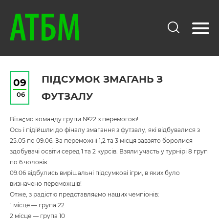
ПІДСУМОК ЗМАГАНЬ З
09
06
ФУТЗАЛУ
Вітаємо команду групи №22 з перемогою!
Ось і підійшли до фіналу змагання з футзалу, які відбувалися з
25.05 по 09.06. За переможні 1,2 та 3 місця завзято боролися
здобувачі освіти серед 1 та 2 курсів. Взяли участь у турнірі 8 груп
по 6 чоловік.
09.06 відбулись вирішальні підсумкові ігри, в яких було
визначено переможців!
Отже, з радістю представляємо наших чемпіонів:
1 місце — група 22
2 місце — група 10