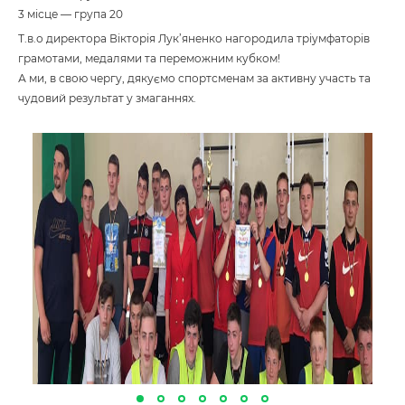
3 місце — група 20
Т.в.о директора Вікторія Лук’яненко нагородила тріумфаторів
грамотами, медалями та переможним кубком!
А ми, в свою чергу, дякуємо спортсменам за активну участь та
чудовий результат у змаганнях.