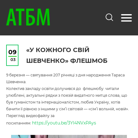
«У КОЖНОГО СВІЙ
09
03
ШЕВЧЕНКО» ФЛЕШМОБ
9 березня — святування 207 річняці з дня народження Тараса
Шевченка.
Колектив закладу освіти долучився до флешмобу: читали
улюблені, актуальні рядки з поезій видатного митця слова, що
був гуманістом та інтернаціоналістом, любив Україну, хотів
бачити її рівною з іншими у сім’ї світовій — «сім’ї вольній, новій».
Перегляд видеофайлу за
https://youtu.be/3YI4NVxPAys
посиланням: