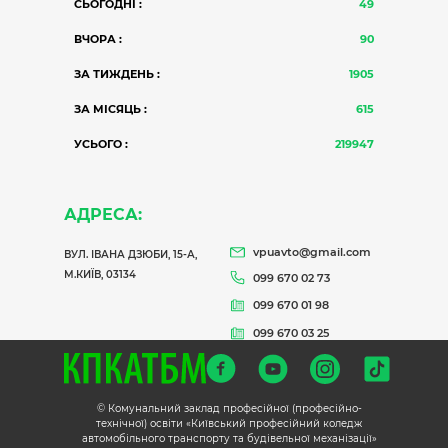
СЬОГОДНІ :
49
ВЧОРА :
90
ЗА ТИЖДЕНЬ :
1905
ЗА МІСЯЦЬ :
615
УСЬОГО :
219947
АДРЕСА:
vpuavto@gmail.com
ВУЛ. ІВАНА ДЗЮБИ, 15-А,
М.КИЇВ, 03134
099 670 02 73
099 670 01 98
099 670 03 25
© Комунальний заклад професійної (професійно-
технічної) освіти «Київський професійний коледж
автомобільного транспорту та будівельної механізації»