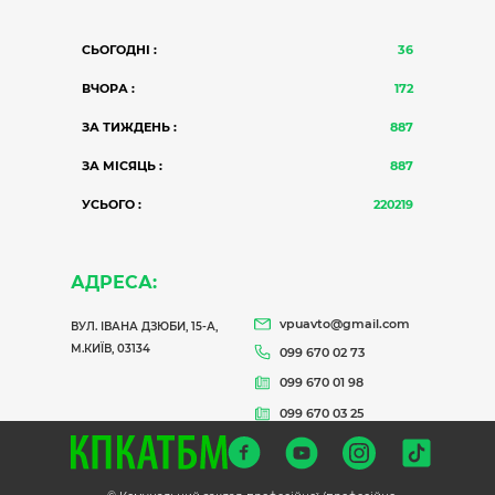
СЬОГОДНІ :
36
ВЧОРА :
172
ЗА ТИЖДЕНЬ :
887
ЗА МІСЯЦЬ :
887
УСЬОГО :
220219
АДРЕСА:
vpuavto@gmail.com
ВУЛ. ІВАНА ДЗЮБИ, 15-А,
М.КИЇВ, 03134
099 670 02 73
099 670 01 98
099 670 03 25