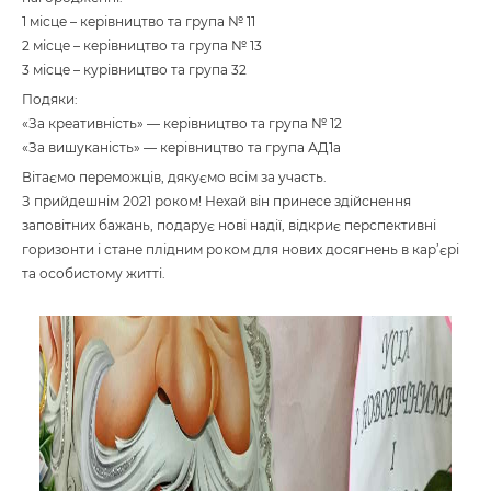
1 місце – керівництво та група № 11
2 місце – керівництво та група № 13
3 місце – курівництво та група 32
Подяки:
«За креативність» — керівництво та група № 12
«За вишуканість» — керівництво та група АД1а
Вітаємо переможців, дякуємо всім за участь.
З прийдешнім 2021 роком! Нехай він принесе здійснення
заповітних бажань, подарує нові надії, відкриє перспективні
горизонти і стане плідним роком для нових досягнень в кар’єрі
та особистому житті.