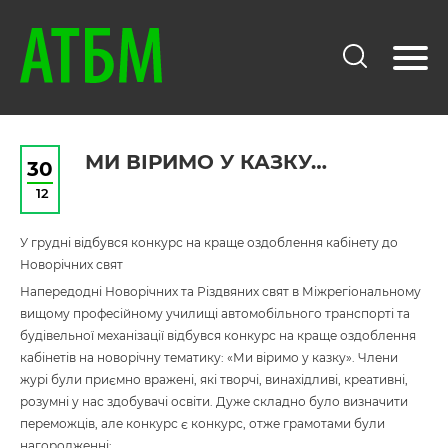
МИ ВІРИМО У КАЗКУ…
30
12
У грудні відбувся конкурс на краще оздоблення кабінету до
Новорічних свят
Напередодні Новорічних та Різдвяних свят в Міжрегіональному
вищому професійному училищі автомобільного транспорті та
будівельної механізації відбувся конкурс на краще оздоблення
кабінетів на новорічну тематику: «Ми віримо у казку». Члени
журі були приємно вражені, які творчі, винахідливі, креативні,
розумні у нас здобувачі освіти. Дуже складно було визначити
переможців, але конкурс є конкурс, отже грамотами були
нагородженні: