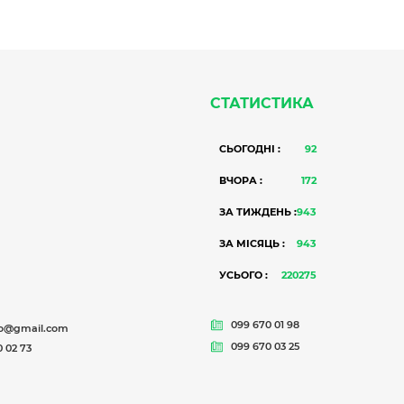
СТАТИСТИКА
СЬОГОДНІ :
92
ВЧОРА :
172
ЗА ТИЖДЕНЬ :
943
ЗА МІСЯЦЬ :
943
УСЬОГО :
220275
099 670 01 98
o@gmail.com
099 670 03 25
 02 73