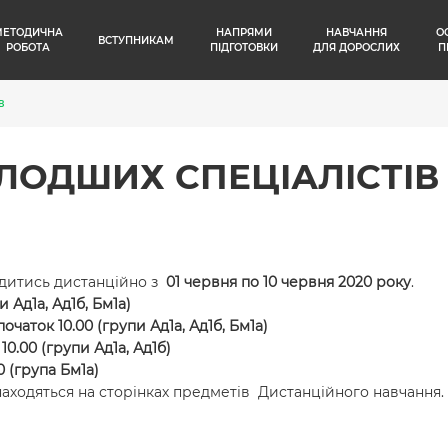
МЕТОДИЧНА
НАПРЯМИ
НАВЧАННЯ
О
ВСТУПНИКАМ
РОБОТА
ПІДГОТОВКИ
ДЛЯ ДОРОСЛИХ
П
В
ЛОДШИХ СПЕЦІАЛІСТІВ
водитись дистанційно з
01 червня по 10 червня 2020 року
.
 Ад1а, Ад1б, Бм1а)
очаток 10.00 (групи Ад1а, Ад1б, Бм1а)
0.00 (групи Ад1а, Ад1б)
 (група Бм1а)
находяться на сторінках предметів Дистанційного навчання.