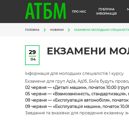
ПУБЛІЧНА
ПРО НАС
ІНФОРМАЦІЯ
ГОЛОВНА
НОВИНИ
ЕКЗАМЕНИ МОЛОДШИХ СПЕЦІАЛІСТІ
ЕКЗАМЕНИ МО
29
04
Інформація для молодших спеціалістів І курсу
Екзамени для груп Ад1а, Ад1б, Бм1а будуть про
02 червня — «Деталі машин», початок 10.00 (групи
05 червня — «Взамозамінність, стандартизація», п
09 червня — «Експлуатація автомобіля», початок 1
09 червня — «Експлуатація машин», початок 10.00
Завдання та вказівки для провдення екзамену з