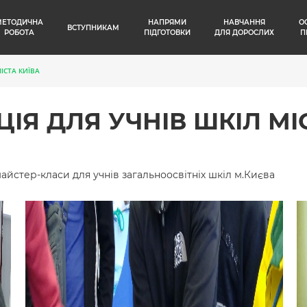
МЕТОДИЧНА
НАПРЯМИ
НАВЧАННЯ
О
ВСТУПНИКАМ
РОБОТА
ПІДГОТОВКИ
ДЛЯ ДОРОСЛИХ
П
ІСТА КИЇВА
ІЯ ДЛЯ УЧНІВ ШКІЛ МІ
айстер-класи для учнів загальноосвітніх шкіл м.Києва