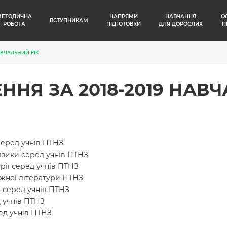
МЕТОДИЧНА
НАПРЯМИ
НАВЧАННЯ
О
ВСТУПНИКАМ
РОБОТА
ПІДГОТОВКИ
ДЛЯ ДОРОСЛИХ
П
АВЧАЛЬНИЙ РІК
ННЯ ЗА 2018-2019 НАВ
серед учнів ПТНЗ
фізики серед учнів ПТНЗ
орії серед учнів ПТНЗ
біжної літератури ПТНЗ
а серед учнів ПТНЗ
д учнів ПТНЗ
ред учнів ПТНЗ