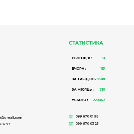
СТАТИСТИКА
СЬОГОДНІ :
31
ВЧОРА :
113
ЗА ТИЖДЕНЬ :
1308
ЗА МІСЯЦЬ :
710
УСЬОГО :
220042
099 670 01 98
o@gmail.com
099 670 03 25
 02 73