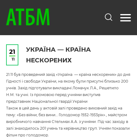
УКРАЇНА — КРАЇНА
21
11
НЕСКОРЕНИХ
21.11 був проведений захід «Україна — країна нескорених» до дня
Гідності і свободи України, на якому були присутні близько 200
учнів. Захід підготували викладачі Ломачук Л.А., Решетило
Н.М. та учні. Із промовою перед учнями виступив
представник Національної гвардії України
Також в цей день у актовій залі проведено виховний захід на
тему: «Без війни, без вини… Голодомор 1932-1933рік»., майстром
виробничого навчання Стельмах А.А. з учнями. Під час заходу в
залі знаходилось 201 учень та керівництво груп. Учням показали
фільм про голодомор.