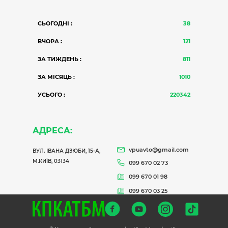
СЬОГОДНІ :
38
ВЧОРА :
121
ЗА ТИЖДЕНЬ :
811
ЗА МІСЯЦЬ :
1010
УСЬОГО :
220342
АДРЕСА:
vpuavto@gmail.com
ВУЛ. ІВАНА ДЗЮБИ, 15-А,
М.КИЇВ, 03134
099 670 02 73
099 670 01 98
099 670 03 25