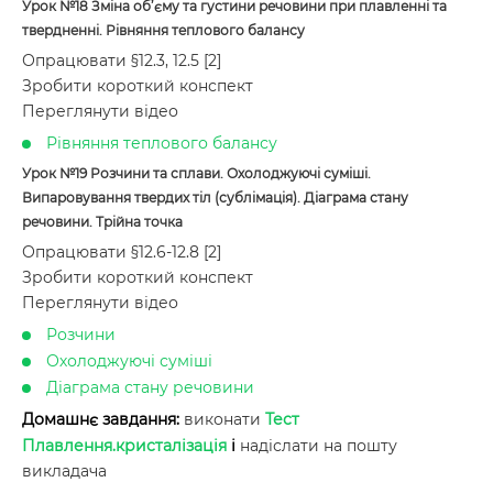
Урок №18
Зміна об’єму та густини речовини при плавленні та
твердненні. Рівняння теплового балансу
Опрацювати §12.3, 12.5 [2]
Зробити короткий конспект
Переглянути відео
Рівняння теплового балансу
Урок №19
Розчини та сплави. Охолоджуючі суміші.
Випаровування твердих тіл (сублімація). Діаграма стану
речовини. Трійна точка
Опрацювати §12.6-12.8 [2]
Зробити короткий конспект
Переглянути відео
Розчини
Охолоджуючі суміші
Діаграма стану речовини
Домашнє завдання:
виконати
Тест
Плавлення.кристалізація
і
надіслати на пошту
викладача