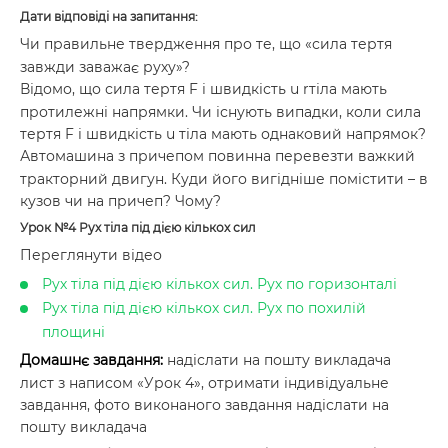
Дати відповіді на запитання:
Чи правильне твердження про те, що «сила тертя
завжди заважає руху»?
Відомо, що сила тертя F і швидкість u rтіла мають
протилежні напрямки. Чи існують випадки, коли сила
тертя F і швидкість u тіла мають однаковий напрямок?
Автомашина з причепом повинна перевезти важкий
тракторний двигун. Куди його вигідніше помістити – в
кузов чи на причеп? Чому?
Урок №4 Рух тіла під дією кількох сил
Переглянути відео
Рух тіла під дією кількох сил. Рух по горизонталі
Рух тіла під дією кількох сил. Рух по похилій
площині
Домашнє завдання:
надіслати на пошту викладача
лист з написом «Урок 4», отримати індивідуальне
завдання, фото виконаного завдання надіслати на
пошту викладача