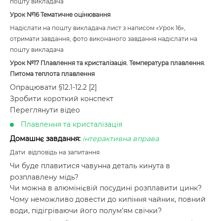
пошту викладача
Урок №16 Тематичне оцінювання
Надіслати на пошту викладача лист з написом «Урок 16»,
отримати завдання, фото виконаного завдання надіслати на
пошту викладача
Урок №17
Плавлення та кристалізація. Температура плавлення.
Питома теплота плавлення
Опрацювати §12.1-12.2 [2]
Зробити короткий конспект
Переглянути відео
Плавлення та кристалізація
Домашнє завдання:
інтерактивна вправа
Дати відповідь на запитання
Чи буде плавитися чавунна деталь кинута в
розплавлену мідь?
Чи можна в алюмінієвій посудині розплавити цинк?
Чому неможливо довести до кипіння чайник, повний
води, підігріваючи його полум’ям свічки?