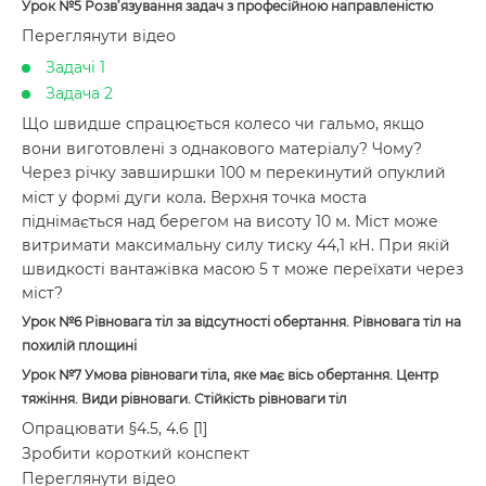
Урок №5 Розв’язування задач з професійною направленістю
Переглянути відео
Задачі 1
Задача 2
Що швидше спрацюється колесо чи гальмо, якщо
вони виготовлені з однакового матеріалу? Чому?
Через річку завширшки 100 м перекинутий опуклий
міст у формі дуги кола. Верхня точка моста
піднімається над берегом на висоту 10 м. Міст може
витримати максимальну силу тиску 44,1 кН. При якій
швидкості вантажівка масою 5 т може переїхати через
міст?
Урок №6
Рівновага тіл за відсутності обертання. Рівновага тіл на
похилій площині
Урок №7 Умова рівноваги тіла, яке має вісь обертання. Центр
тяжіння. Види рівноваги. Стійкість рівноваги тіл
Опрацювати §4.5, 4.6 [1]
Зробити короткий конспект
Переглянути відео