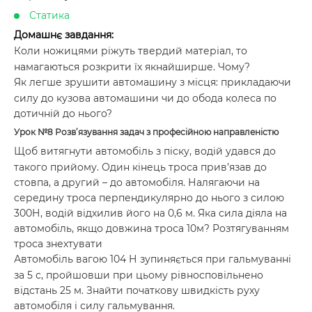
Статика
Домашнє завдання:
Коли ножицями ріжуть твердий матеріал, то
намагаються розкрити їх якнайширше. Чому?
Як легше зрушити автомашину з місця: прикладаючи
силу до кузова автомашини чи до обода колеса по
дотичній до нього?
Урок №8
Розв’язування задач з професійною направленістю
Щоб витягнути автомобіль з піску, водій удався до
такого прийому. Один кінець троса прив’язав до
стовпа, а другий – до автомобіля. Налягаючи на
середину троса перпендикулярно до нього з силою
300Н, водій відхилив його на 0,6 м. Яка сила діяла на
автомобіль, якщо довжина троса 10м? Розтягуванням
троса знехтувати
Автомобіль вагою 104 Н зупиняється при гальмуванні
за 5 с, пройшовши при цьому рівносповільнено
відстань 25 м. Знайти початкову швидкість руху
автомобіля і силу гальмування.