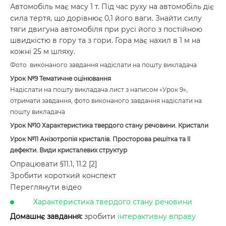
Автомобіль має масу 1 т. Під час руху на автомобіль діє
сила тертя, що дорівнює 0,1 його ваги. Знайти силу
тяги двигуна автомобіля при русі його з постійною
швидкістю в гору та з гори. Гора має нахил в 1 м на
кожні 25 м шляху.
Фото виконаного завдання надіслати на пошту викладача
Урок №9 Тематичне оцінювання
Надіслати на пошту викладача лист з написом «Урок 9»,
отримати завдання, фото виконаного завдання надіслати на
пошту викладача
Урок №10
Характеристика твердого стану речовини. Кристали
Урок №11
Анізотропія кристалів. Просторова решітка та її
дефекти. Види кристалевих структур
Опрацювати §11.1, 11.2 [2]
Зробити короткий конспект
Переглянути відео
Характеристика твердого стану речовини
Домашнє завдання:
зробити
інтерактивну вправу