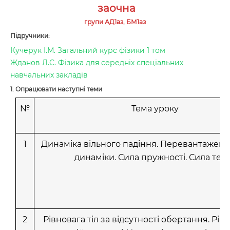
заочна
групи АД1аз, БМ1аз
Підручники:
Кучерук І.М. Загальний курс фізики 1 том
Жданов Л.С. Фізика для середніх спеціальних
навчальних закладів
1. Опрацювати наступні теми
№
Тема уроку
1
Динаміка вільного падіння. Перевантаженн
динаміки. Сила пружності. Сила тер
2
Рівновага тіл за відсутності обертання. Рівн