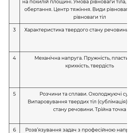
на похилій площині. Умова рівноваги тіла, як
обертання. Центр тяжіння. Види рівноваги. 
рівноваги тіл
3
Характеристика твердого стану речовини.
4
Механічна напруга. Пружність, пластичн
крихкість, твердість
5
Розчини та сплави. Охолоджуючі сумі
Випаровування твердих тіл (сублімація). 
стану речовини. Трійна точка
6
Розв’язування задач з професійною напра