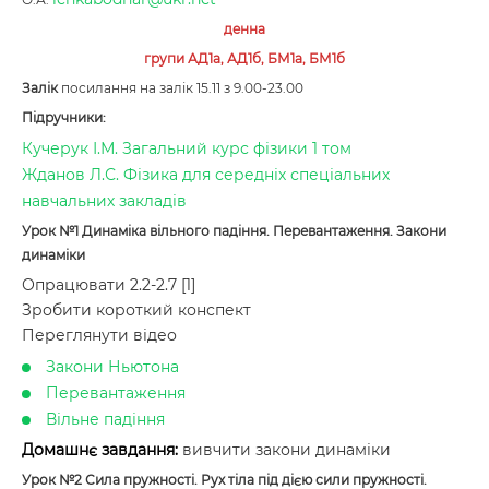
денна
групи АД1а, АД1б, БМ1а, БМ1б
Залік
посилання на залік 15.11 з 9.00-23.00
Підручники:
Кучерук І.М. Загальний курс фізики 1 том
Жданов Л.С. Фізика для середніх спеціальних
навчальних закладів
Урок №1 Динаміка вільного падіння. Перевантаження. Закони
динаміки
Опрацювати 2.2-2.7 [1]
Зробити короткий конспект
Переглянути відео
Закони Ньютона
Перевантаження
Вільне падіння
Домашнє завдання:
вивчити закони динаміки
Урок №2 Сила пружності. Рух тіла під дією сили пружності.