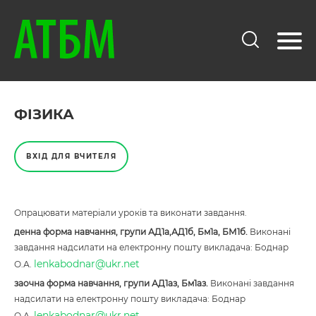
ФІЗИКА
ВХІД ДЛЯ ВЧИТЕЛЯ
Опрацювати матеріали уроків та виконати завдання.
денна форма навчання, групи АД1а,АД1б, Бм1а, БМ1б.
Виконані
завдання надсилати на електронну пошту викладача: Боднар
lenkabodnar@ukr.net
О.А.
заочна форма навчання, групи АД1аз, Бм1аз.
Виконані завдання
надсилати на електронну пошту викладача: Боднар
lenkabodnar@ukr.net
О.А.