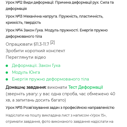
Урок №12
Види деформації. Причина деформації рух. Сила та
деформація
Урок №13
Механічна напруга. Пружність, пластичність,
крихкість, твердість
Урок №14
Закон Гука. Модуль пружності. Енергія пружно
деформованого тіла
[2]
Опрацювати §11.3-11.7
Зробити короткий конспект
Переглянути відео
Деформації. Закон Гука
Модуль Юнга
Енергія пружно деформованого тіла
Домашнє завдання:
виконати
Тест Деформації
(зверніть увагу: у вас одна спроба, час обмежено 40
хв, а запитань досить багато)
Урок №15
Розв’язування задач з професійною направленістю
Надіслати на пошту викладача лист з написом «Урок 15»,
отримати завдання, фото виконаного завдання надіслати на