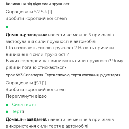
Коливання під дією сили пружності
Опрацювати 5.2-5.4 [1]
Зробити короткий конспекn
Домашнє завдання:
навести не менше 5 прикладів
застосування сили пружності в автомобілі
Що називають силою пружності? Назвіть причини
виникнення сили пружності?
В яких середовищах виникають сили пружності? Чому
рідини погано стискаються?
Урок №
3
Сила тертя. Тертя спокою, тертя ковзання, рідке тертя
Опрацювати §5.1 [1]
Зробити короткий конспект
Переглянути відео
Сила тертя
Терт
я
Домашнє завдання
: навести не менше 5 прикладів
використання сили тертя в автомобілі