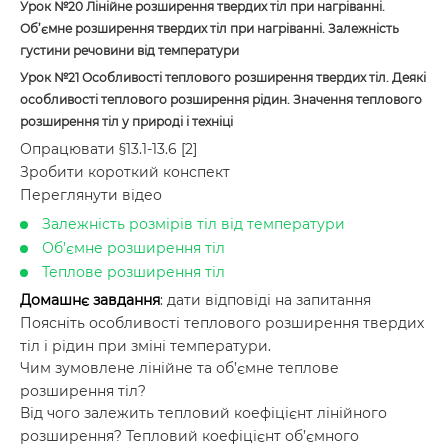
Урок №20
Лінійне розширення твердих тіл при нагріванні.
Об’ємне розширення твердих тіл при нагріванні. Залежність
густини речовини від температури
Урок №21
Особливості теплового розширення твердих тіл. Деякі
особливості теплового розширення рідин. Значення теплового
розширення тіл у природі і техніці
Опрацювати §13.1-13.6 [2]
Зробити короткий конспект
Переглянути відео
Залежність розмірів тіл від температури
Об’ємне розширення тіл
Теплове розширення тіл
Домашнє завдання
: дати відповіді на запитання
Поясніть особливості теплового розширення твердих
тіл і рідин при зміні температури.
Чим зумовлене лінійне та об’ємне теплове
розширення тіл?
Від чого залежить тепловий коефіцієнт лінійного
розширення? Тепловий коефіцієнт об’ємного