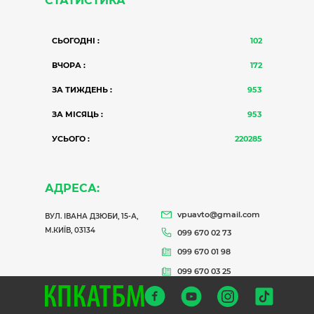
СТАТИСТИКА
СЬОГОДНІ :
102
ВЧОРА :
172
ЗА ТИЖДЕНЬ :
953
ЗА МІСЯЦЬ :
953
УСЬОГО :
220285
АДРЕСА:
vpuavto@gmail.com
ВУЛ. ІВАНА ДЗЮБИ, 15-А,
М.КИЇВ, 03134
099 670 02 73
099 670 01 98
099 670 03 25