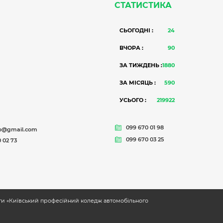
СТАТИСТИКА
СЬОГОДНІ :
24
ВЧОРА :
90
ЗА ТИЖДЕНЬ :
1880
ЗА МІСЯЦЬ :
590
УСЬОГО :
219922
099 670 01 98
o@gmail.com
099 670 03 25
 02 73
іти «Київський професійний коледж автомобільного