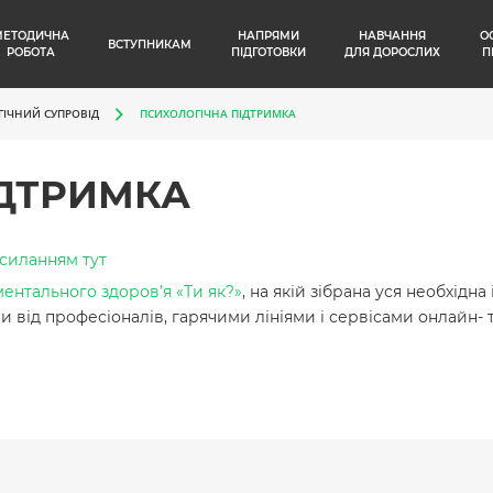
МЕТОДИЧНА
НАПРЯМИ
НАВЧАННЯ
О
ВСТУПНИКАМ
РОБОТА
ПІДГОТОВКИ
ДЛЯ ДОРОСЛИХ
П
ІЧНИЙ СУПРОВІД
ПСИХОЛОГІЧНА ПІДТРИМКА
ІДТРИМКА
силанням тут
ентального здоров’я «Ти як?»
, на якій зібрана уся необхідн
ід професіоналів, гарячими лініями і сервісами онлайн- т