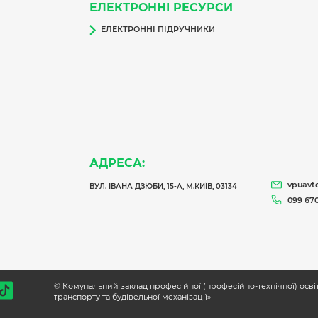
ЕЛЕКТРОННІ РЕСУРСИ
ЕЛЕКТРОННІ ПІДРУЧНИКИ
АДРЕСА:
vpuavt
ВУЛ. ІВАНА ДЗЮБИ, 15-А, М.КИЇВ, 03134
099 670
© Комунальний заклад професійної (професійно-технічної) осв
транспорту та будівельної механізації»