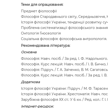
Теми для опрацювання:
Предмет фіолософії
Філософія Стародавнього світу, Середньовіччя, Но
Історія філософії України, тенденції розвитку су
Проблема систематизації філософського знання
Онтологія Гносеологія
Соціальна філософія: філософська антропологія.
Рекомендована література:
Основна
Філософія: Навч. посіб. / За ред. І. Ф. Надольного.
Філософія. Курс лекцій: Навч. посіб. / І. В. Бичко, В
Філософія: Підруч. / Г. А. Заїченко, В. М. Сагатовськи
Філософія. Курс лекцій: Навч. посіб. / За ред. І. В
Додаткова
Історія філософії України: Підруч. / М. Ф. Тарасенко
Історія філософії України. Хрестоматія: Навч. посіб
Зарубіжна філософія XX ст.: У 6 кн. / Ред. кол.: Г.
Ін
тернет
-ресурси
: