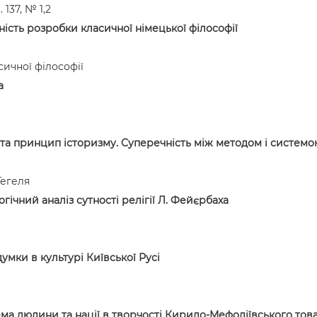
 137, № 1,2
ність розробки класичної німецької філософії
ичної філософії
а
а та принцип історизму. Суперечність між методом і систем
Гегеля
ічний аналіз сутності релігії Л. Фейєрбаха
мки в культурі Київської Русі
ма людини та нації в творчості Кирило-Мефодіївського тов