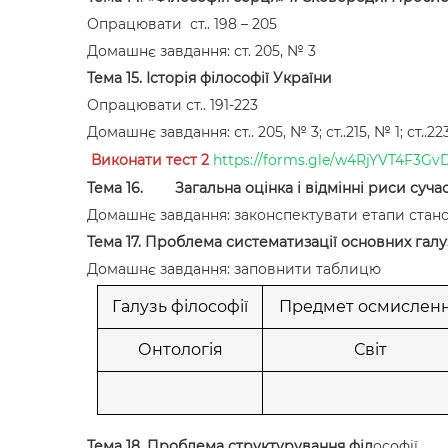
Опрацювати ст.. 198 – 205
Домашнє завдання: ст. 205, № 3
Тема 15. Історія філософії України
Опрацювати ст.. 191-223
Домашнє завдання: ст.. 205, № 3; ст..215, № 1; ст..22
Виконати тест 2
https://forms.gle/w4RjYVT4F3Gv
Тема 16. Загальна оцінка і відмінні риси сучасн
Домашнє завдання: законспектувати етапи станов
Тема 17. Проблема систематизації основних галу
Домашнє завдання: заповнити таблицю
Галузь філософії
Предмет осмислен
Онтологія
Світ
Тема 18. Проблема структурування філ
ософії