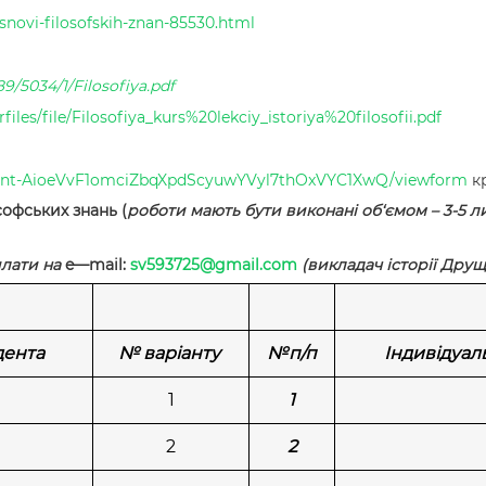
osnovi-filosofskih-znan-85530.html
9/5034/1/Filosofiya.pdf
iles/file/Filosofiya_kurs%20lekciy_istoriya%20filosofii.pdf
Focnt-AioeVvF1omciZbqXpdScyuwYVyl7thOxVYC1XwQ/viewform
к
софських знань (
роботи мають бути виконані об‘ємом – 3-5 ли
илати на
e
—
mail
:
sv
593725@
gmail
.
com
(викладач історії Друщ
дента
№ варіанту
№п/п
Індивідуал
1
1
2
2