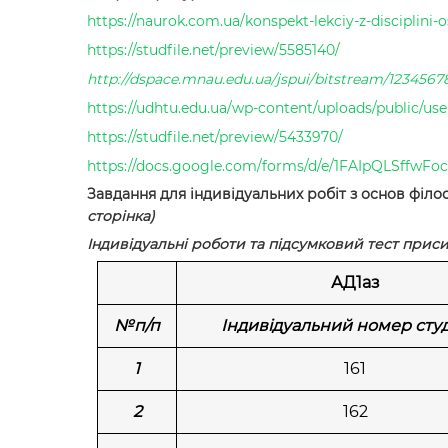
https://naurok.com.ua/konspekt-lekciy-z-disciplini-
https://studfile.net/preview/5585140/
http://dspace.mnau.edu.ua/jspui/bitstream/12345678
https://udhtu.edu.ua/wp-content/uploads/public/userf
https://studfile.net/preview/5433970/
https://docs.google.com/forms/d/e/1FAIpQLSffw
Завдання для індивідуальних робіт з основ філо
сторінка)
Індивідуальні роботи та підсумковий тест прис
АД1аз
№п/п
Індивідуальний номер сту
1
161
2
162