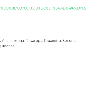
0%BB%D0%BE%D1%81%D0%BE%D1%84%D1%96%D1%9
, Анаксимена, Піфагора, Геракліта, Зенона,
є число»)