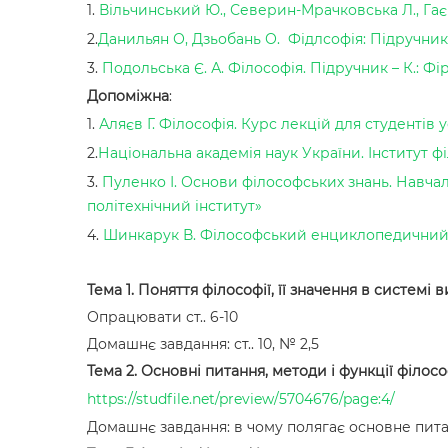
1.
Вільчинський Ю., Северин-Мрачковська Л., Гаєвсь
2.
Данильян О, Дзьобань О. Фідлсофія: Підручник 
3.
Подольська Є. А. Філософія. Підручник – К.: Фі
Допоміжна
:
1.
Аляєв Г. Філософія. Курс лекцій для студентів 
2.
Національна академія наук України. Інститут 
3.
Пуленко І. Основи філософських знань. Навч
політехнічний інститут»
4.
Шинкарук В. Філософський енциклопедичний слов
Тема 1. Поняття філософії, її значення в системі 
Опрацювати ст.. 6-10
Домашнє завдання: ст.. 10, № 2,5
Тема 2. Основні питання, методи і функції філосо
https://studfile.net/preview/5704676/page:4/
Домашнє завдання: в чому полягає основне пита