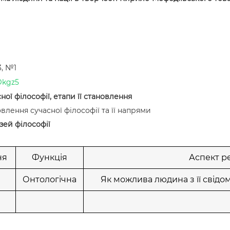
3, №1
Dkgz5
ої філософії, етапи її становлення
лення сучасної філософії та її напрями
зей філософії
ня
Функція
Аспект ре
Онтологічна
Як можлива людина з її свідом