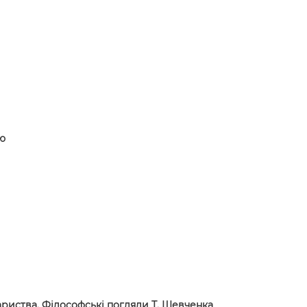
ою
ариства. Філософські погляди Т. Шевченка