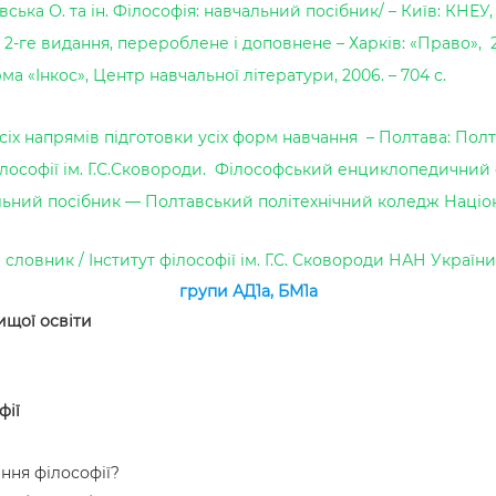
ка О. та ін. Філософія: навчальний посібник/ – Київ: КНЕУ, 2
2-ге видання, перероблене і доповнене – Харків: «Право», 
рма «Інкос», Центр навчальної літератури, 2006. – 704 с.
усіх напрямів підготовки усіх форм навчання – Полтава: ПолтНТ
філософії ім. Г.С.Сковороди. Філософський енциклопедичний
альний посібник — Полтавський політехнічний коледж Націо
ник / Інститут філософії ім. Г.С. Сковороди НАН України. –
групи АД1а, БМ1а
вищої освіти
фії
ння філософії?