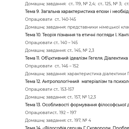
Домашнє завдання: ст.. 119, № 2,4; ст.. 125, № 3; ст..
Тема 9
.
Загальна характеристика епохи і необхід
Опрацювати ст.. 140-145
Домашнє завдання: представники німецької клас
Тема 10
.
Теорія пізнання та етичні погляди І. Кант
Опрацювати ст.. 140 – 145
Домашнє завдання: ст.. 145, № 2,3
Тема 11
.
Об’єктивний ідеалізм Гегеля. Діалектик
Опрацювати ст.. 146 – 152
Домашнє завдання: характеристика діалектики 
Тема 12
.
Антропологічний матеріалізм та психолог
Опрацювати ст.. 153-157
Домашнє завдання: ст.. 157, № 1,2,3
Тема 13
.
Особливості формування філософської ду
Опрацюватист.. 192 – 197
Домашнє завдання: ст.. 197, № 4
Тема 14
. «
Філософія серця» Г. Сковороди. Пробле