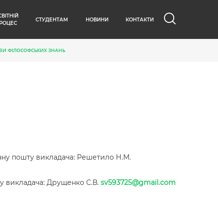
СВІТНІЙ
СТУДЕНТАМ
НОВИНИ
КОНТАКТИ
РОЦЕС
ВИ ФІЛОСОФСЬКИХ ЗНАНЬ
нну пошту викладача: Решетило Н.М.
у викладача: Друщенко С.В.
sv593725@gmail.com