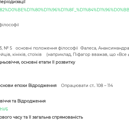
 періодизації
%81%D1%82%D0%BE%D1%80%D1%96%D1%8F_%D1%84%D1%96%D
філософії
т.. 53, № 5 основні положення філософії Фалеса, Анаксимандра
йців, кініків, стоїків (наприклад, Піфагор вважав, що «Все 
ньовіччя, основні етапи її
розвитку
 основи епохи
Відродження
Опрацювати ст.. 108 – 114
овіччя та Відродження
chV6
вого часу та її загальна спрямованість