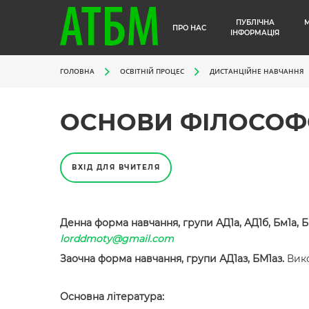
ПУБЛІЧНА
ПРО НАС
ІНФОРМАЦІЯ
ГОЛОВНА
ОСВІТНІЙ ПРОЦЕС
ДИСТАНЦІЙНЕ НАВЧАННЯ
ОСНОВИ ФІЛОСОФ
ВХІД ДЛЯ ВЧИТЕЛЯ
Денна форма навчання, групи АД1а, АД1б, Бм1а, 
lorddmoty@gmail.com
Заочна форма навчання, групи АД1аз, БМ1аз.
Вико
Основна література: