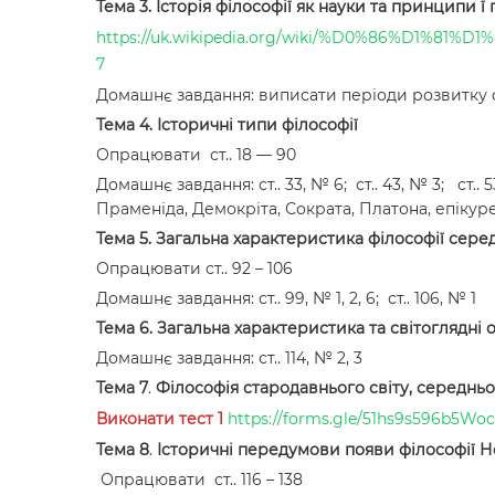
Тема 3. Історія філософії як науки та принципи ї
https://uk.wikipedia.org/wiki/%D0%86%D1
7
Домашнє завдання: виписати періоди розвитку 
Тема 4. Історичні типи філософії
Опрацювати ст.. 18 — 90
Домашнє завдання: ст.. 33, № 6; ст.. 43, № 3; с
Праменіда, Демокріта, Сократа, Платона, епікуре
Тема 5. Загальна характеристика філософії серед
Опрацювати ст.. 92 – 106
Домашнє завдання: ст.. 99, № 1, 2, 6; ст.. 106, № 1
Тема 6. Загальна характеристика та світоглядні
Домашнє завдання: ст.. 114, № 2, 3
Тема 7
.
Філософія
стародавнього світу, середнь
Виконати тест 1
https://forms.gle/51hs9s596b5Wo
Тема 8
.
Історичні передумови появи філософії Но
Опрацювати ст.. 116 – 138