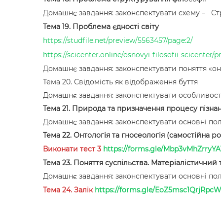
Домашнє завдання: законспектувати схему – Стр
Тема 19. Проблема єдності світу
https://studfile.net/preview/5563457/page:2/
https://scicenter.online/osnovyi-filosofii-scicente
Домашнє завдання: законспектувати поняття «онт
Тема 20. Свідомість як відображення буття
Домашнє завдання: законспектувати особливості с
Тема 21. Природа та призначення процесу пізнан
Домашнє завдання: законспектувати основні п
Тема 22. Онтологія та гносеологія (самостійна р
Виконати тест 3
https://forms.gle/Mbp3vMhZrryY
Тема 23. Поняття суспільства. Матеріалістичний 
Домашнє завдання: законспектувати основні пол
Тема 24. Залік
https://forms.gle/EoZ5msc1QrjRpcW