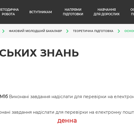
МЕТОДИЧНА
НАПРЯМИ
НАВЧАННЯ
О
ВСТУПНИКАМ
РОБОТА
ПІДГОТОВКИ
ДЛЯ ДОРОСЛИХ
П
ФАХОВИЙ МОЛОДШИЙ БАКАЛАВР
ТЕОРЕТИЧНА ПІДГОТОВКА
ОСНО
СЬКИХ ЗНАНЬ
БМ1б
Виконані завдання надіслати для перевірки на електро
нані завдання надіслати для перевірки на електронну пошт
денна