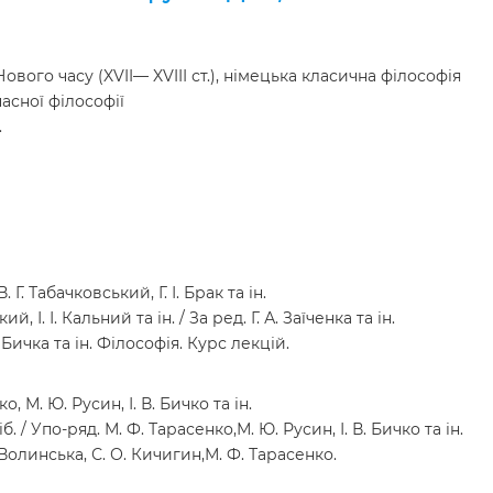
вого часу (XVII— XVIII ст.), німецька класична філософія
часної філософії
.
. Г. Табачковський, Г. І. Брак та ін.
й, І. І. Кальний та ін. / За ред. Г. А. Заїченка та ін.
. Бичка та ін. Філософія. Курс лекцій.
, М. Ю. Русин, І. В. Бичко та ін.
. / Упо-ряд. М. Ф. Тарасенко,М. Ю. Русин, І. В. Бичко та ін.
 І. Волинська, С. О. Кичигин,М. Ф. Тарасенко.