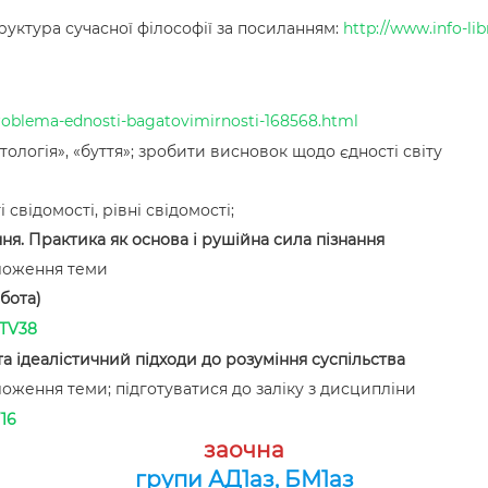
уктура сучасної філософії за посиланням:
http://www.info-li
r/problema-ednosti-bagatovimirnosti-168568.html
ологія», «буття»; зробити висновок щодо єдності світу
відомості, рівні свідомості;
ня. Практика як основа і рушійна сила пізнання
оложення теми
обота)
ATV38
та ідеалістичний підходи до розуміння суспільства
оження теми; підготуватися до заліку з дисципліни
16
заочна
групи АД1аз, БМ1аз