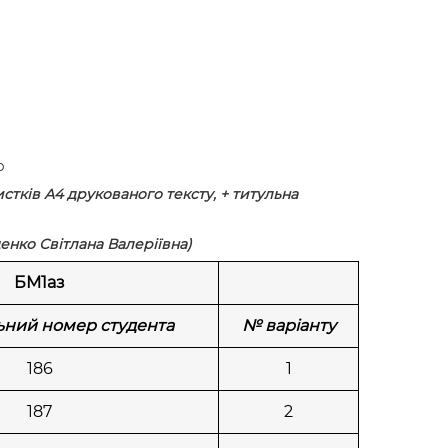
р
стків А4 друкованого тексту, + титульна
енко Світлана Валеріївна)
БМ1аз
ьний номер студента
№ варіанту
186
1
187
2