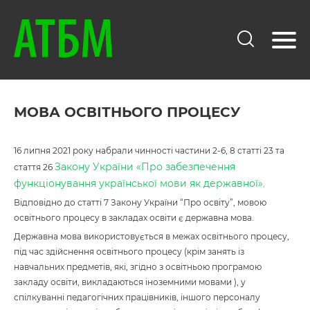
МОВА ОСВІТНЬОГО ПРОЦЕСУ
16 липня 2021 року набрали чинності частини 2-6, 8 статті 23 та
Закону України «Про забезпечення
стаття 26
функціонування української мови як державної»
.
Відповідно до статті 7 Закону України “Про освіту”, мовою
освітнього процесу в закладах освіти є державна мова.
Державна мова використовується в межах освітнього процесу,
під час здійснення освітнього процесу (крім занять із
навчальних предметів, які, згідно з освітньою програмою
закладу освіти, викладаються іноземними мовами ), у
спілкуванні педагогічних працівників, іншого персоналу