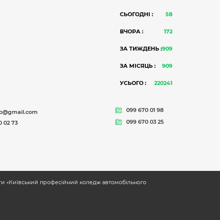
СЬОГОДНІ :
58
ВЧОРА :
172
ЗА ТИЖДЕНЬ :
909
ЗА МІСЯЦЬ :
909
УСЬОГО :
220241
099 670 01 98
to@gmail.com
099 670 03 25
 02 73
іти «Київський професійний коледж автомобільного