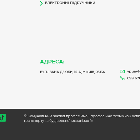
ЕЛЕКТРОННІ ПІДРУЧНИКИ
АДРЕСА:
vpuav
ВУЛ. ІВАНА ДЗЮБИ, 15-А, М.КИЇВ, 03134
099 670
© Комунальний заклад професійної (професійно-технічної) осв
транспорту та будівельної механізації»