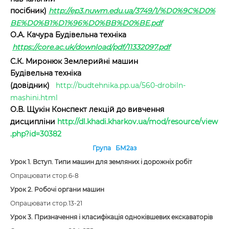
посібник)
http://ep3.nuwm.edu.ua/3749/1/%D0%9C%D0%
BE%D0%B1%D1%96%D0%BB%D0%BE.pdf
О.А. Качура Будівельна техніка
https://core.ac.uk/download/pdf/11332097.pdf
С.К. Миронюк Землерийні машин
Будівельна техніка
(довідник)
http://budtehnika.pp.ua/560-drobiln-
mashini.html
О.В. Щукін Конспект лекцій до вивчення
дисципліни
http://dl.khadi.kharkov.ua/mod/resource/view
.php?id=30382
Група БМ2аз
Урок 1. Вступ. Типи машин для земляних і дорожніх робіт
Опрацювати стор.6-8
Урок 2. Робочі органи машин
Опрацювати стор.13-21
Урок 3. Призначення і класифікація одноківшевих екскаваторів