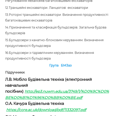
Регулювання механізмів багатоківшевих екскаваторів
12.Траншейні екскаватори. Ланцюгові екскаватори
13.Роторні траншейні екскаватори. Визначення продуктивності
багатоківшевих екскаваторів
14.Призначення та класифікація бульдозерів. Загальна будова
бульдозерів
15.Бульдозери з канатно-блоковим керуванням. Визначення
продуктивності бульдозера
16.Бульдозери з гідравлічним керуванням. Визначення
продуктивності бульдозера
Група БМ3аз
Підручники:
Л.В. Мобіло Будівельна техніка (електронний
навчальний
посібник)
http://ep3.nuwm.edu.ua/3749/1/%D0%9C%D0%
BE%D0%B1%D1%96%D0%BB%D0%BE.pdf
О.А. Качура Будівельна техніка
https://core.ac.uk/download/pdf/11332097.pdf