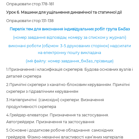
Опрацювати стор.178-181
Урок 6. Машини для ущільнення динамічної та статичної дії
Опрацювати стор.131-138
Перелік тем для виконання індивідуальних робіт група Бм3аз
(номер завдання відповідає номеру за списком у журналі)
виконані роботи (об`ємом 3-5 друкованих сторінок) надсилати
на електронну пошту викладача
(ім`я файлу: номер завдання_бм3аз_прізвище)
1.Призначення і класифікація скреперів. Будова основних вузлів і
деталей скрепера
2.Причіпні скрепери з канатно-блоковим керуванням. Причіпні
скрепери з гідравлічним керуванням
3.Напівпричіпні (самохідні) скрепери. Визначення
продуктивності скрепера
4.Грейдер-елеватори. Призначення та застосування.
Автогрейдери. Призначення та застосування
5.Основне і додаткове робоче обладнання самохідних
грейдерів. Фізико-механічні властивості кам’яних матеріалів