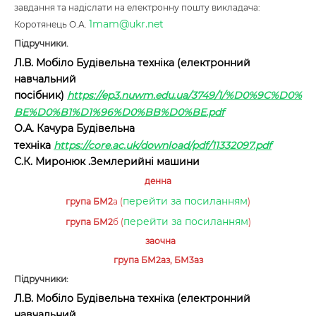
завдання та надіслати на електронну пошту викладача:
1mam@ukr.net
Коротянець О.А.
Підручники.
Л.В. Мобіло Будівельна техніка (електронний
навчальний
посібник)
https://ep3.nuwm.edu.ua/3749/1/%D0%9C%D0%
BE%D0%B1%D1%96%D0%BB%D0%BE.pdf
О.А. Качура Будівельна
техніка
https://core.ac.uk/download/pdf/11332097.pdf
С.К. Миронюк .Землерийні машини
денна
перейти за посиланням
група БМ2
а (
)
перейти за посиланням
група БМ2
б (
)
заочна
група БМ2аз, БМ3аз
Підручники:
Л.В. Мобіло Будівельна техніка (електронний
навчальний