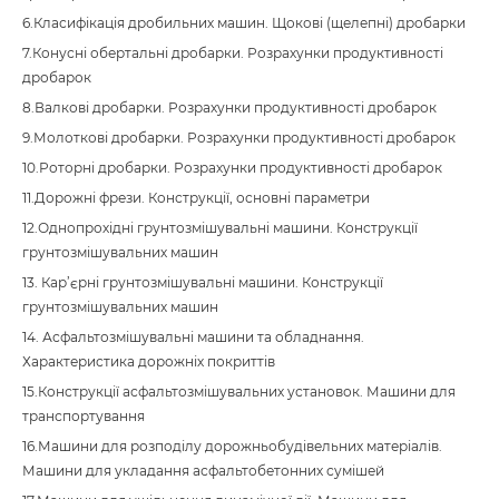
6.Класифікація дробильних машин. Щокові (щелепні) дробарки
7.Конусні обертальні дробарки. Розрахунки продуктивності
дробарок
8.Валкові дробарки. Розрахунки продуктивності дробарок
9.Молоткові дробарки. Розрахунки продуктивності дробарок
10.Роторні дробарки. Розрахунки продуктивності дробарок
11.Дорожні фрези. Конструкції, основні параметри
12.Однопрохідні грунтозмішувальні машини. Конструкції
грунтозмішувальних машин
13. Кар’єрні грунтозмішувальні машини. Конструкції
грунтозмішувальних машин
14. Асфальтозмішувальні машини та обладнання.
Характеристика дорожніх покриттів
15.Конструкції асфальтозмішувальних установок. Машини для
транспортування
16.Машини для розподілу дорожньобудівельних матеріалів.
Машини для укладання асфальтобетонних сумішей