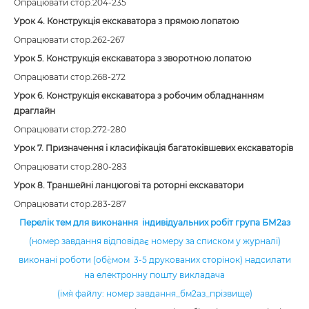
Опрацювати стор.204-235
Урок 4. Конструкція екскаватора з прямою лопатою
Опрацювати стор.262-267
Урок 5. Конструкція екскаватора з зворотною лопатою
Опрацювати стор.268-272
Урок 6. Конструкція екскаватора з робочим обладнанням
драглайн
Опрацювати стор.272-280
Урок 7. Призначення і класифікація багатоківшевих екскаваторів
Опрацювати стор.280-283
Урок 8. Траншейні ланцюгові та роторні екскаватори
Опрацювати стор.283-287
Перелік тем для виконання індивідуальних робіт група БМ2аз
(номер завдання відповідає номеру за списком у журналі)
виконані роботи (об`ємом 3-5 друкованих сторінок) надсилати
на електронну пошту викладача
(ім`я файлу: номер завдання_бм2аз_прізвище)