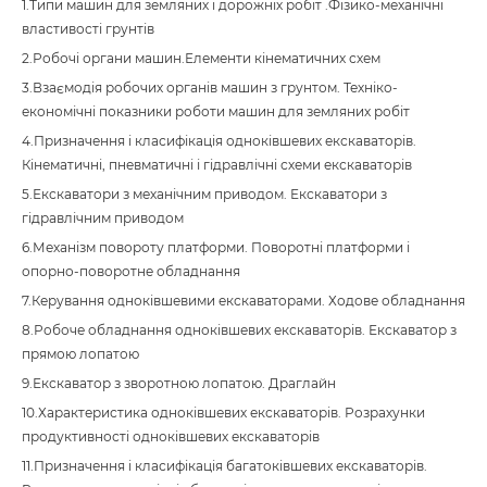
1.Типи машин для земляних і дорожніх робіт .Фізико-механічні
властивості грунтів
2.Робочі органи машин.Елементи кінематичних схем
3.Взаємодія робочих органів машин з грунтом. Техніко-
економічні показники роботи машин для земляних робіт
4.Призначення і класифікація одноківшевих екскаваторів.
Кінематичні, пневматичні і гідравлічні схеми екскаваторів
5.Екскаватори з механічним приводом. Екскаватори з
гідравлічним приводом
6.Механізм повороту платформи. Поворотні платформи і
опорно-поворотне обладнання
7.Керування одноківшевими екскаваторами. Ходове обладнання
8.Робоче обладнання одноківшевих екскаваторів. Екскаватор з
прямою лопатою
9.Екскаватор з зворотною лопатою. Драглайн
10.Характеристика одноківшевих екскаваторів. Розрахунки
продуктивності одноківшевих екскаваторів
11.Призначення і класифікація багатоківшевих екскаваторів.