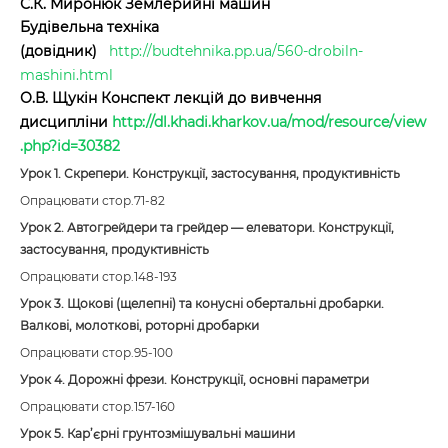
С.К. Миронюк Землерийні машин
Будівельна техніка
(довідник)
http://budtehnika.pp.ua/560-drobiln-
mashini.html
О.В. Щукін Конспект лекцій до вивчення
дисципліни
http://dl.khadi.kharkov.ua/mod/resource/view
.php?id=30382
Урок 1. Скрепери. Конструкції, застосування, продуктивність
Опрацювати стор.71-82
Урок 2. Автогрейдери та грейдер — елеватори. Конструкції,
застосування, продуктивність
Опрацювати стор.148-193
Урок 3. Щокові (щелепні) та конусні обертальні дробарки.
Валкові, молоткові, роторні дробарки
Опрацювати стор.95-100
Урок 4. Дорожні фрези. Конструкції, основні параметри
Опрацювати стор.157-160
Урок 5. Кар’єрні грунтозмішувальні машини