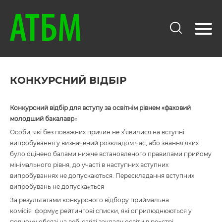
КОНКУРСНИЙ ВІДБІР
Конкурсний відбір для вступу за освітнім рівнем «фаховий
молодший бакалавр
«
Особи, які без поважних причин не з’явилися на вступні
випробування у визначений розкладом час, або знання яких
було оцінено балами нижче встановленого правилами прийому
мінімального рівня, до участі в наступних вступних
випробуваннях не допускаються. Перескладання вступних
випробувань не допускається
За результатами конкурсного відбору приймальна
комісія формує рейтингові списки, які оприлюднюються у
повному обсязі на веб-сайті закладу освіти в реєстрі