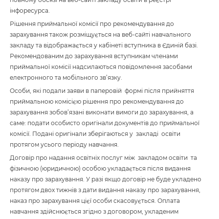
інфоресурса.
Рішення приймальної комісії про рекомендування до
зарахування також розміщується на веб-сайті навчального
закладу та відображається у кабінеті вступника в Єдиній базі.
Рекомендованим до зарахування вступникам членами
приймальної комісії надсилаються повідомлення засобами
електронного та мобільного зв’язку.
Особи, які подали заяви в паперовій формі після прийняття
приймальною комісією рішення про рекомендування до
зарахування зобов’язані виконати вимоги до зарахування, а
саме: подати особисто оригінали документів до приймальної
комісії. Подані оригінали зберігаються у закладі освіти
протягом усього періоду навчання.
Договір про надання освітніх послуг між закладом освіти та
фізичною (юридичною) особою укладається після видання
наказу про зарахування. У разі якщо договір не буде укладено
протягом двох тижнів з дати видання наказу про зарахування,
наказ про зарахування цієї особи скасовується. Оплата
навчання здійснюється згідно з договором, укладеним