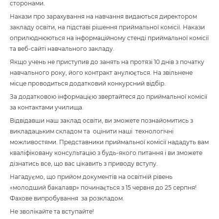
сторонами.
Накази про зарахування на навчання видаються директором
закладу освіти, на підставі рішення приймальної комісії. Накази
оприлюднюються на інформаційному стенді приймальної комісії
та веб-сайті навчального закладу.
Якщо учень не приступив до занять на протязі 10 днів з початку
навчального року, його контракт анулюється. На звільнене
місце проводиться додатковий конкурсний відбір.
За додатковою інформацією звертайтеся до приймальної комісії
за контактами училища.
Відвідавши наш заклад освіти, ви зможете познайомитись з
викладацьким складом та оцінити наші технологічні
можливостями. Представники приймальної комісії нададуть вам
кваліфіковану консультацію з будь-якого питання і ви зможете
дізнатись все, що вас цікавить з приводу вступу.
Нагадуємо, що прийом документів на освітній рівень
«молодший бакалавр» починається з 15 червня до 25 серпня!
Фахове випробування за розкладом.
Не зволікайте та вступайте!