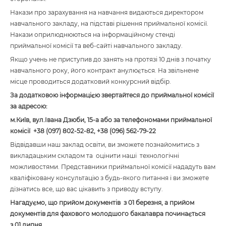
Накази про зарахування на навчання видаються директором
навчального закладу, на підставі рішення приймальної комісії.
Накази оприлюднюються на інформаційному стенді
приймальної комісії та веб-сайті навчального закладу.
Якщо учень не приступив до занять на протязі 10 днів з початку
навчального року, його контракт анулюється. На звільнене
місце проводиться додатковий конкурсний відбір.
За додатковою інформацією звертайтеся до приймальної комісії
за адресою:
м.Київ, вул.Івана Дзюби, 15-а або за телефономами приймальної
комісії +38 (097) 802-52-82, +38 (096) 562-79-22
Відвідавши наш заклад освіти, ви зможете познайомитись з
викладацьким складом та оцінити наші технологічні
можливостями. Представники приймальної комісії нададуть вам
кваліфіковану консультацію з будь-якого питання і ви зможете
дізнатись все, що вас цікавить з приводу вступу.
Нагадуємо, що прийом документів з 01 березня, а прийом
документів для фахового молодшого бакалавра починається
з 01 липня .