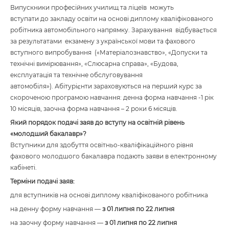
Випускники професійних училищ та ліцеїв можуть
вступати до закладу освіти на основі диплому кваліфікованого
робітника автомобільного напрямку. Зарахування відбувається
за результатами екзамену з української мови та фахового
вступного випробування («Матеріалознавство», «Допуски та
технічні вимірювання», «Слюсарна справа», «Будова,
експлуатація та технічне обслуговування
автомобіля»). Абітурієнти зараховуються на перший курс за
скороченою програмою навчання: денна форма навчання -1 рік
10 місяців, заочна форма навчання – 2 роки 6 місяців.
Який порядок подачі заяв до вступу на освітній рівень
«молодший бакалавр»?
Вступники для здобуття освітньо-кваліфікаційного рівня
фахового молодшого бакалавра подають заяви в електронному
кабінеті.
Терміни подачі заяв:
для вступників на основі диплому кваліфікованого робітника
на денну форму навчання —
з 01 липня по 22 липня
на заочну форму навчання —
з 01 липня по 22 липня