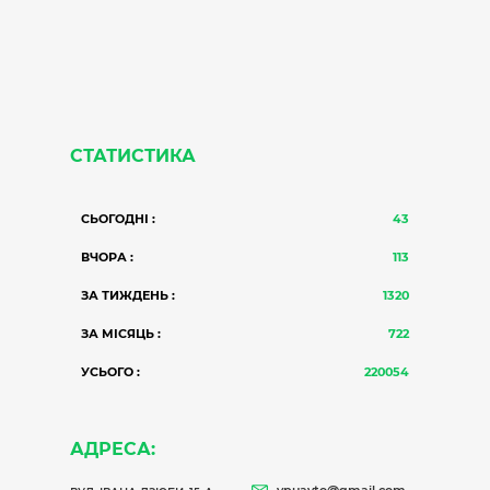
СТАТИСТИКА
СЬОГОДНІ :
43
ВЧОРА :
113
ЗА ТИЖДЕНЬ :
1320
ЗА МІСЯЦЬ :
722
УСЬОГО :
220054
АДРЕСА:
vpuavto@gmail.com