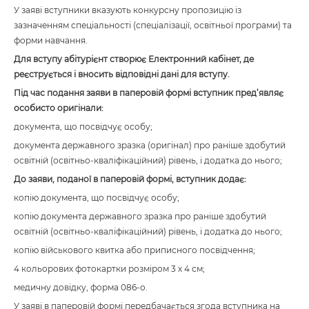
У заяві вступники вказують конкурсну пропозицію із
зазначенням спеціальності (спеціалізації, освітньої програми) та
форми навчання.
Для вступу абітурієнт створює Електронний кабінет, де
реєструється і вносить відповідні дані для вступу.
Під час подання заяви в паперовій формі вступник пред’являє
особисто оригінали:
документа, що посвідчує особу;
документа державного зразка (оригінал) про раніше здобутий
освітній (освітньо-кваліфікаційний) рівень, і додатка до нього;
До заяви, поданої в паперовій формі, вступник додає:
копію документа, що посвідчує особу;
копію документа державного зразка про раніше здобутий
освітній (освітньо-кваліфікаційний) рівень, і додатка до нього;
копію військового квитка або приписного посвідчення;
4 кольорових фотокартки розміром 3 х 4 см;
медичну довідку, форма 086-о.
У заяві в паперовій формі передбачається згода вступника на