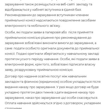
зарахування також розміщується на веб-сайті закладу та
відображається у кабінеті вступника в Єдиній базі.
Рекомендованим до зарахування вступникам членами
приймальної комісії надсилаються повідомлення засобами
електронного та мобільного зв’язку.
Особи, які подали заяви в паперовій або після прийняття
приймальною комісією рішення про рекомендування до
зарахування зобов’язані виконати вимоги до зарахування, а
саме: подати особисто оригінали документів до приймальної
комісії. Подані оригінали зберігаються у навчальному закладі
протягом усього періоду навчання. Особи, які подали заяви в
електронній формі, крім того, зобов’язані підписати власну
заяву, роздруковану приймальною комісією.
Договір про надання освітніх послуг між навчальним
закладом та фізичною (юридичною) особою укладається після
видання наказу про зарахування. У разі якщо договір не буде
укладено протягом двох тижнів з дати видання наказу про
зарахування, наказ про зарахування цієї особи скасовується.
Оплата навчання здійснюється згідно з договором, укладеним
сторонами.