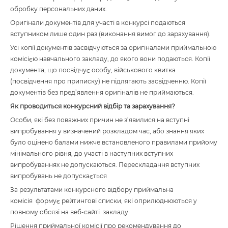
обробку персональних даних.
Оригінали документів для участі в конкурсі подаються
вступником лише один раз (виконання вимог до зарахування).
Усі копії документів засвідчуються за оригіналами приймальною
комісією навчального закладу, до якого вони подаються. Копії
документа, що посвідчує особу, військового квитка
(посвідчення про приписку) не підлягають засвідченню. Копії
документів без пред’явлення оригіналів не приймаються.
Як проводиться конкурсний відбір та зарахування?
Особи, які без поважних причин не з’явилися на вступні
випробування у визначений розкладом час, або знання яких
було оцінено балами нижче встановленого правилами прийому
мінімального рівня, до участі в наступних вступних
випробуваннях не допускаються. Перескладання вступних
випробувань не допускається
За результатами конкурсного відбору приймальна
комісія формує рейтингові списки, які оприлюднюються у
повному обсязі на веб-сайті закладу.
Рішення приймальної комісії про рекомендування до