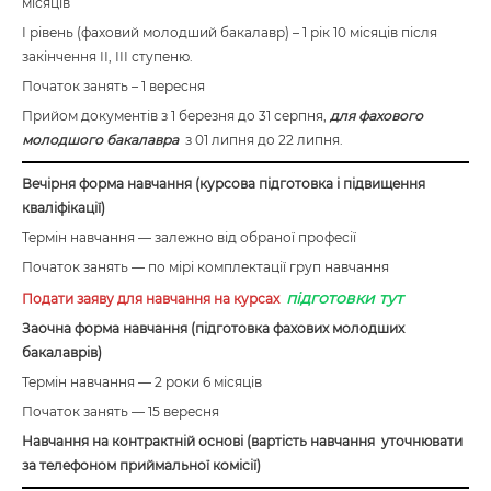
місяців
І рівень (фаховий молодший бакалавр) – 1 рік 10 місяців після
закінчення ІІ, ІІІ ступеню.
Початок занять – 1 вересня
Прийом документів з 1 березня до 31 серпня,
для фахового
молодшого бакалавра
з 01 липня до 22 липня.
Вечірня форма навчання (курсова підготовка і підвищення
кваліфікації)
Термін навчання — залежно від обраної професії
Початок занять — по мірі комплектації груп навчання
підготовки тут
Подати заяву для навчання на курсах
Заочна форма навчання (підготовка фахових молодших
бакалаврів)
Термін навчання — 2 роки 6 місяців
Початок занять — 15 вересня
Навчання на контрактній основі (вартість навчання уточнювати
за телефоном приймальної комісії)