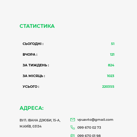
СТАТИСТИКА
СЬОГОДНІ :
51
ВЧОРА :
121
ЗА ТИЖДЕНЬ :
824
ЗА МІСЯЦЬ :
1023
УСЬОГО :
220355
АДРЕСА:
vpuavto@gmail.com
ВУЛ. ІВАНА ДЗЮБИ, 15-А,
М.КИЇВ, 03134
099 670 02 73
099 670 01 98