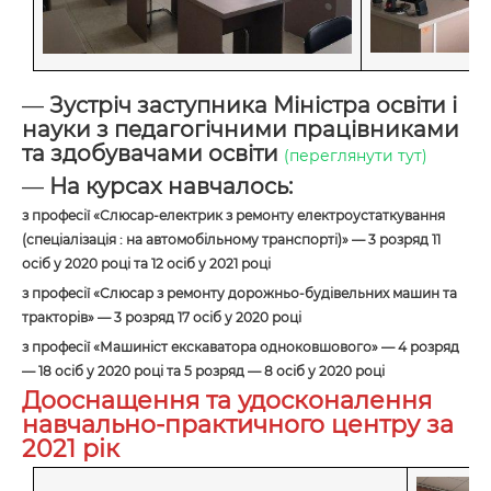
—
Зустріч заступника Міністра освіти і
науки з педагогічними працівниками
та здобувачами освіти
(переглянути тут)
—
На курсах навчалось:
з професії «Слюсар-електрик з ремонту електроустаткування
(спеціалізація : на автомобільному транспорті)» — 3 розряд 11
осіб у 2020 році та 12 осіб у 2021 році
з професії «Слюсар з ремонту дорожньо-будівельних машин та
тракторів» — 3 розряд 17 осіб у 2020 році
з професії «Машиніст екскаватора одноковшового» — 4 розряд
— 18 осіб у 2020 році та 5 розряд — 8 осіб у 2020 році
Дооснащення та удосконалення
навчально-практичного центру
за
2021 рік