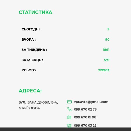
СТАТИСТИКА
СЬОГОДНІ :
5
ВЧОРА :
90
ЗА ТИЖДЕНЬ :
1861
ЗА МІСЯЦЬ :
571
УСЬОГО :
219903
АДРЕСА:
vpuavto@gmail.com
ВУЛ. ІВАНА ДЗЮБИ, 15-А,
М.КИЇВ, 03134
099 670 02 73
099 670 01 98
099 670 03 25